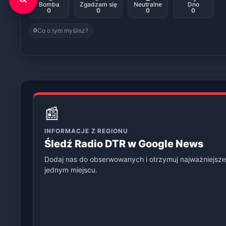
Bomba
Zgadzam się
Neutralne
Dno
0
0
0
0
Co o tym myślisz?
0
📰
INFORMACJE Z REGIONU
Śledź Radio DTR w Google News
Dodaj nas do obserwowanych i otrzymuj najważniejsze
jednym miejscu.