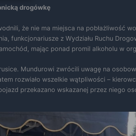
ebnicką drogówkę
owodnili, że nie ma miejsca na pobłażliwość
znia, funkcjonariusze z Wydziału Ruchu Drog
samochód, mając ponad promil alkoholu w org
Prusice. Mundurowi zwrócili uwagę na osobo
atem rozwiało wszelkie wątpliwości – kierowc
 pojazd przekazano wskazanej przez niego os