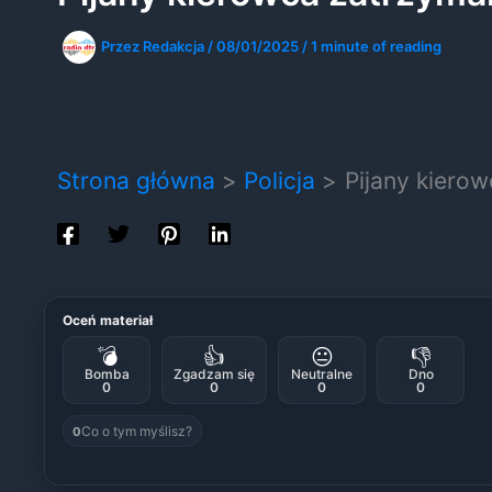
Przez
Redakcja
/
08/01/2025
/
1 minute of reading
Strona główna
Policja
Pijany kiero
Oceń materiał
💣
👍
😐
👎
Bomba
Zgadzam się
Neutralne
Dno
0
0
0
0
Co o tym myślisz?
0