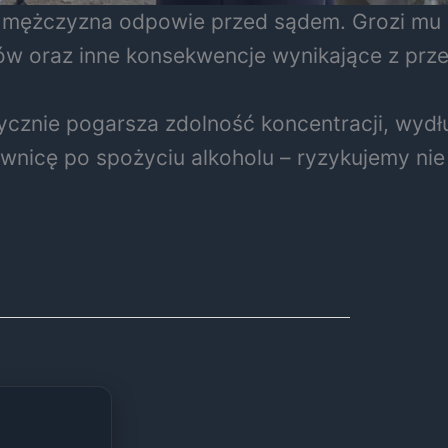
mężczyzna odpowie przed sądem. Grozi mu k
ów oraz inne konsekwencje wynikające z prz
tycznie pogarsza zdolność koncentracji, wydł
ownicę po spożyciu alkoholu – ryzykujemy nie 