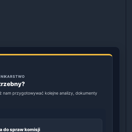
ENNIKARSTWO
otrzebny?
ż nam przygotowywać kolejne analizy, dokumenty
a do spraw komisji