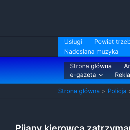
Przejdź
do
treści
Usługi
Powiat trzeb
Nadesłana muzyka
Strona główna
Ar
e-gazeta
Rekl
Strona główna
Policja
Pijany kierowca zatrzyma