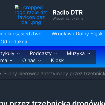
Radio DTR
Więcej niż lokalnie
nicki i sąsiedztwo
Wrocław i Dolny Śląsk
Od redakcji
tykuły
Podcasty
Muzyka
ama
O nas
Kiosk
Pijany kierowca zatrzymany przez trzebni
ny przez trzebnicką drogówk