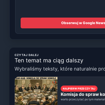
Obserwuj w Google New
CZYTAJ DALEJ
Ten temat ma ciąg dalszy
Wybraliśmy teksty, które naturalnie pr
NAJPIERW PRZECZYTAJ
Komisja do spraw ko
warto przeczytać po tym materia