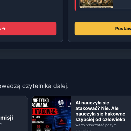
s →
Postaw
owadzą czytelnika dalej.
AI nauczyła się
atakować? Nie. Ale
nauczyła się hakować
misji
szybciej od człowieka
le
warto przeczytać po tym
materiale