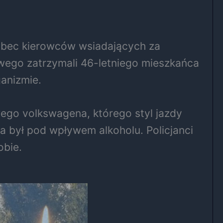
 wobec kierowców wsiadających za
owego zatrzymali 46-letniego mieszkańca
anizmie.
wego volkswagena, którego styl jazdy
a był pod wpływem alkoholu. Policjanci
obie.