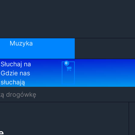
Muzyka
Słuchaj na
Gdzie nas
słuchają
cką drogówkę
ę