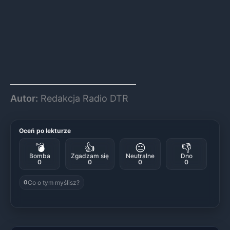
Autor:
Redakcja Radio DTR
Oceń po lekturze
💣
👍
😐
👎
Bomba
Zgadzam się
Neutralne
Dno
0
0
0
0
Co o tym myślisz?
0