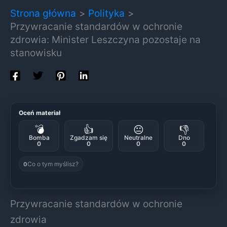
Strona główna
Polityka
Przywracanie standardów w ochronie
zdrowia: Minister Leszczyna pozostaje na
stanowisku
Oceń materiał
💣
👍
😐
👎
Bomba
Zgadzam się
Neutralne
Dno
0
0
0
0
Co o tym myślisz?
0
Przywracanie standardów w ochronie
zdrowia