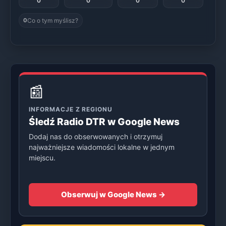
0
0
0
0
Co o tym myślisz?
0
📰
INFORMACJE Z REGIONU
Śledź Radio DTR w Google News
Dodaj nas do obserwowanych i otrzymuj
najważniejsze wiadomości lokalne w jednym
miejscu.
Obserwuj w Google News →