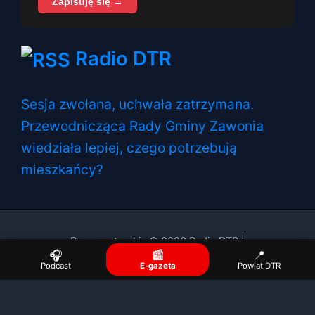
Zapisuję się →
Radio DTR
Sesja zwołana, uchwała zatrzymana.
Przewodnicząca Rady Gminy Zawonia
wiedziała lepiej, czego potrzebują
mieszkańcy?
Prawa autorskie © 2026 Radio DTR |
🎧
📰
📍
Podcast
E-gazeta
Powiat DTR