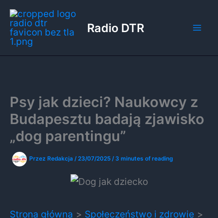
Przejdź
do
Radio DTR
treści
Psy jak dzieci? Naukowcy z
Budapesztu badają zjawisko
„dog parentingu”
Przez
Redakcja
/
23/07/2025
/
3 minutes of reading
Strona główna
Społeczeństwo i zdrowie