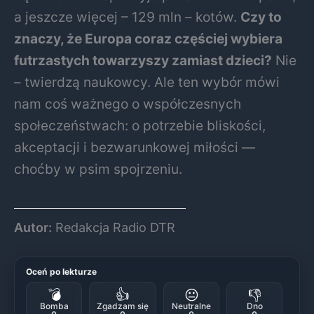
a jeszcze więcej – 129 mln – kotów.
Czy to
znaczy, że Europa coraz częściej wybiera
futrzastych towarzyszy zamiast dzieci?
Nie
– twierdzą naukowcy. Ale ten wybór mówi
nam coś ważnego o współczesnych
społeczeństwach: o potrzebie bliskości,
akceptacji i bezwarunkowej miłości —
choćby w psim spojrzeniu.
Autor:
Redakcja Radio DTR
Oceń po lekturze
💣
👍
😐
👎
Bomba
Zgadzam się
Neutralne
Dno