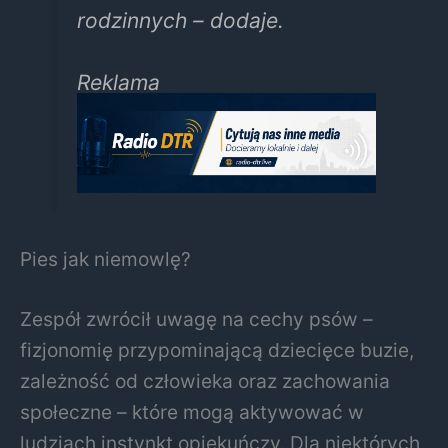
rodzinnych – dodaje.
Reklama
Pies jak niemowlę?
Zespół zwrócił uwagę na cechy psów –
fizjonomię przypominającą dziecięce buzie,
zależność od człowieka oraz zachowania
społeczne – które mogą aktywować w
ludziach instynkt opiekuńczy. Dla niektórych