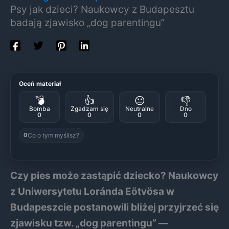
Psy jak dzieci? Naukowcy z Budapesztu
badają zjawisko „dog parentingu”
Oceń materiał
💣
👍
😐
👎
Bomba
Zgadzam się
Neutralne
Dno
0
0
0
0
Co o tym myślisz?
0
Czy pies może zastąpić dziecko? Naukowcy
z Uniwersytetu Loránda Eötvösa w
Budapeszcie postanowili bliżej przyjrzeć się
zjawisku tzw. „dog parentingu” —