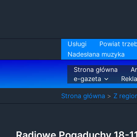
Przejdź
do
treści
Usługi
Powiat trzeb
Nadesłana muzyka
Strona główna
Ar
e-gazeta
Rekl
Strona główna
Z regio
Radiowe Pogaduchy 18-1