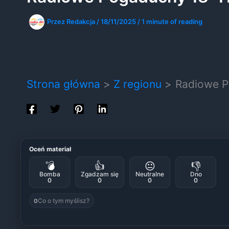
Przez
Redakcja
/
18/11/2025
/
1 minute of reading
Strona główna
Z regionu
Radiowe P
Oceń materiał
💣
👍
😐
👎
Bomba
Zgadzam się
Neutralne
Dno
0
0
0
0
Co o tym myślisz?
0