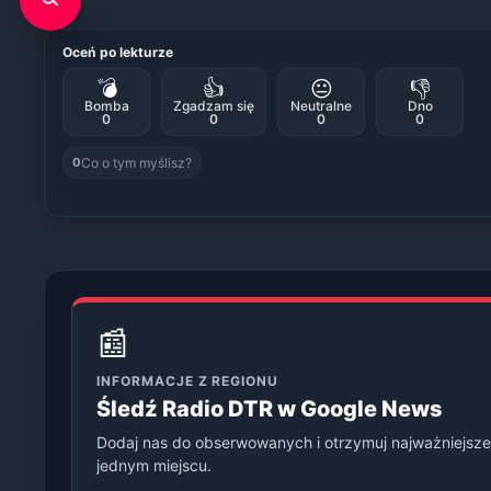
Oceń po lekturze
💣
👍
😐
👎
Bomba
Zgadzam się
Neutralne
Dno
0
0
0
0
Co o tym myślisz?
0
📰
INFORMACJE Z REGIONU
Śledź Radio DTR w Google News
Dodaj nas do obserwowanych i otrzymuj najważniejsze
jednym miejscu.