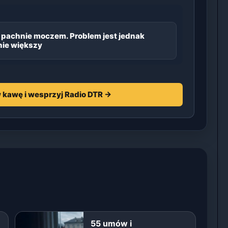
 pachnie moczem. Problem jest jednak
ie większy
 kawę i wesprzyj Radio DTR →
55 umów i