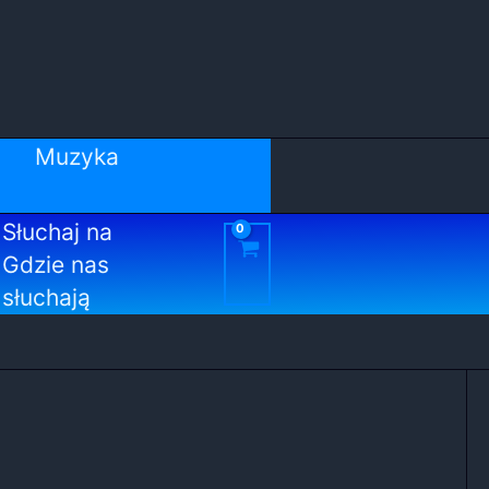
Muzyka
Słuchaj na
Gdzie nas
słuchają