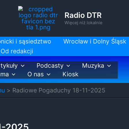
Radio DTR
Więcej niż lokalnie
nicki i sąsiedztwo
Wrocław i Dolny Śląsk
Od redakcji
tykuły
Podcasty
Muzyka
ama
O nas
Kiosk
nu
Radiowe Pogaduchy 18-11-2025
1-2025