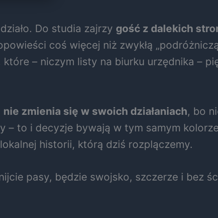
ziało. Do studia zajrzy
gość z dalekich stro
 opowieści coś więcej niż zwykłą „podróżniczą
, które – niczym listy na biurku urzędnika – pi
,
nie zmienia się w swoich działaniach
, bo n
owy – to i decyzje bywają w tym samym kolorz
lokalnej historii, którą dziś rozplączemy.
nijcie pasy, będzie swojsko, szczerze i bez ś