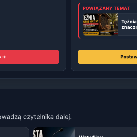
POWIĄZANY TEMAT
Tężnia
znaczn
s →
Postaw
owadzą czytelnika dalej.