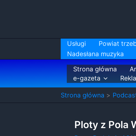
Przejdź
do
treści
Usługi
Powiat trzeb
Nadesłana muzyka
Strona główna
Ar
e-gazeta
Rekl
Strona główna
Podcas
Ploty z Pola