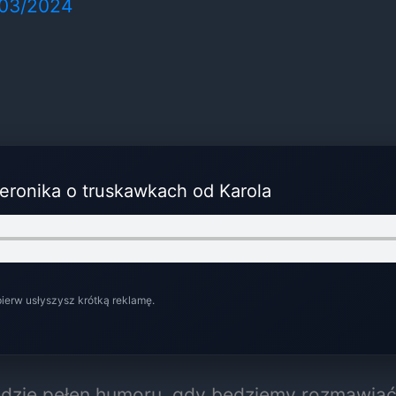
/03/2024
Weronika o truskawkach od Karola
pierw usłyszysz krótką reklamę.
ędzie pełen humoru, gdy będziemy rozmawiać