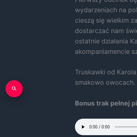
wydarzeniach na pol
cieszą się wielkim 
dostarczać nam śwież
ostatnie działania K
akompaniamencie sz
Truskawki od Karol
smakowo owocach.
Bonus trak pełnej pi