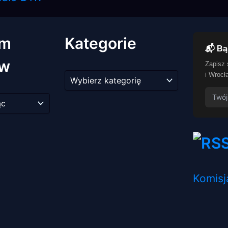
um
Kategorie
📬 Bą
ów
Zapisz 
Kategorie
i Wrocł
Komisj