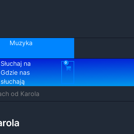
Muzyka
Słuchaj na
Gdzie nas
słuchają
ach od Karola
arola