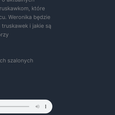
truskawkom, które
cu. Weronika będzie
truskawek i jakie są
przy
ch szalonych