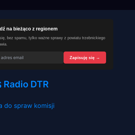
dź na bieżąco z regionem
się, bez spamu, tylko ważne sprawy z powiatu trzebnickiego
awia.
Zapisuję się →
Radio DTR
a do spraw komisji