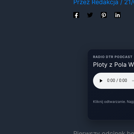
Przez
Redakcja
/
21
RADIO DTR PODCAST
Ploty z Pola 
Kliknij odtwarzanie. Naj
Pierwszy odcinek b