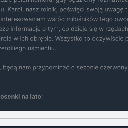
u. Karol, nasz rolnik, poświęci swoją uwagę 
zainteresowaniem wśród miłośników tego owo
e informacje o tym, co dzieje się w rzędach 
arola w ich obrębie. Wszystko to oczywiście 
erokiego uśmiechu.
a, będą nam przypominać o sezonie czerwony
osenki na lato: