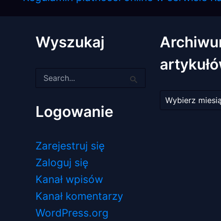
Wyszukaj
Archiw
artykuł
Szukaj
dla:
Archiwum
artykułów
Logowanie
Zarejestruj się
Zaloguj się
Kanał wpisów
Kanał komentarzy
WordPress.org