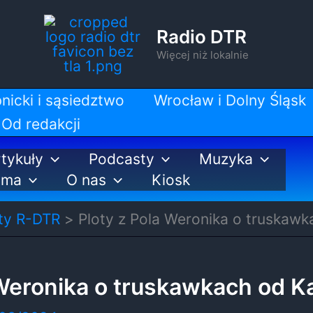
Radio DTR
Więcej niż lokalnie
nicki i sąsiedztwo
Wrocław i Dolny Śląsk
Od redakcji
tykuły
Podcasty
Muzyka
ama
O nas
Kiosk
ty R-DTR
Ploty z Pola Weronika o truskawk
 Weronika o truskawkach od K