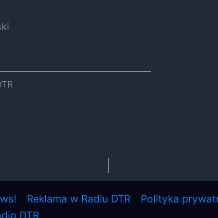
ki
DTR
ews!
Reklama w Radiu DTR
Polityka prywat
adio DTR