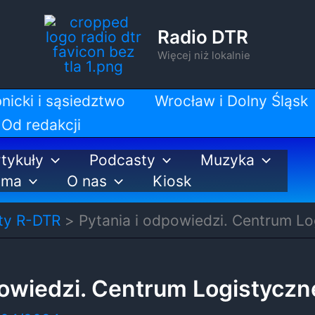
Radio DTR
Więcej niż lokalnie
nicki i sąsiedztwo
Wrocław i Dolny Śląsk
Od redakcji
tykuły
Podcasty
Muzyka
ama
O nas
Kiosk
ty R-DTR
Pytania i odpowiedzi. Centrum Lo
powiedzi. Centrum Logistyczn