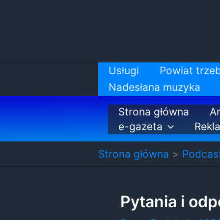
Przejdź
do
treści
Usługi
Powiat trzeb
Nadesłana muzyka
Strona główna
Ar
e-gazeta
Rekl
Strona główna
Podcas
Pytania i od