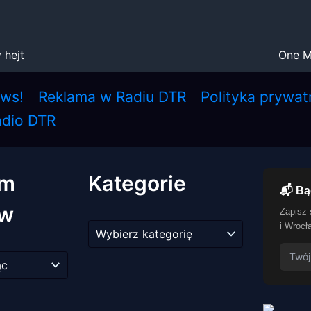
 hejt
One M
ews!
Reklama w Radiu DTR
Polityka prywat
adio DTR
um
Kategorie
📬 Bą
ów
Zapisz 
Kategorie
i Wrocł