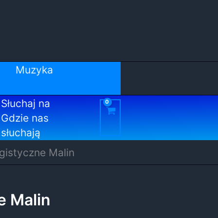
Muzyka
Słuchaj na
Gdzie nas
słuchają
gistyczne Malin
e Malin