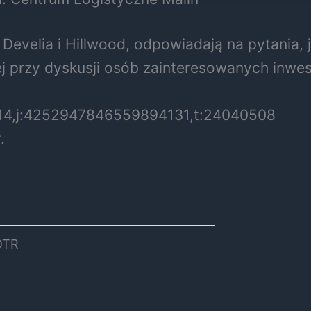
 Develia i Hillwood, odpowiadają na pytania, 
ej przy dyskusji osób zainteresowanych inwes
14,j:4252947846559894131,t:24040508
.
DTR