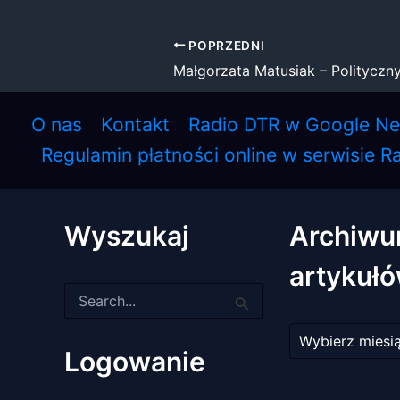
POPRZEDNI
Małgorzata Matusiak – Polityczny
O nas
Kontakt
Radio DTR w Google N
Regulamin płatności online w serwisie R
Wyszukaj
Archiw
artykuł
Szukaj
dla:
Archiwum
artykułów
Logowanie