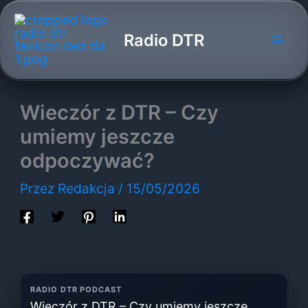
Przejdź
do
Radio DTR
treści
Wieczór z DTR – Czy
umiemy jeszcze
odpoczywać?
Przez
Redakcja
/
15/05/2026
RADIO DTR PODCAST
Wieczór z DTR – Czy umiemy jeszcze