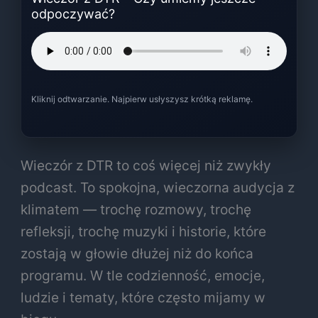
odpoczywać?
Kliknij odtwarzanie. Najpierw usłyszysz krótką reklamę.
Wieczór z DTR to coś więcej niż zwykły
podcast. To spokojna, wieczorna audycja z
klimatem — trochę rozmowy, trochę
refleksji, trochę muzyki i historie, które
zostają w głowie dłużej niż do końca
programu. W tle codzienność, emocje,
ludzie i tematy, które często mijamy w