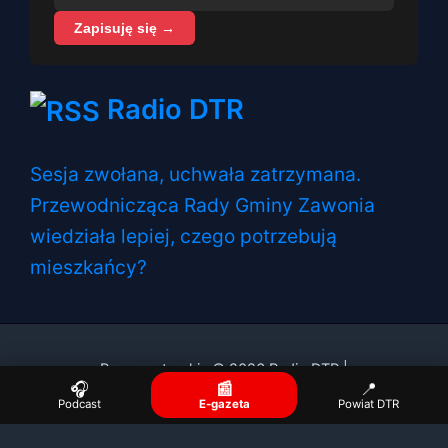
Zapisuję się →
Radio DTR
Sesja zwołana, uchwała zatrzymana.
Przewodnicząca Rady Gminy Zawonia
wiedziała lepiej, czego potrzebują
mieszkańcy?
Prawa autorskie © 2026 Radio DTR |
🎧
📰
📍
Podcast
E-gazeta
Powiat DTR