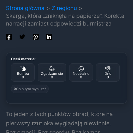
Strona główna
Z regionu
Skarga, która „zniknęła na papierze”. Korekta
narracji zamiast odpowiedzi burmistrza
Oceń materiał
💣
👍
😐
👎
Bomba
Zgadzam się
Neutralne
Dno
0
0
0
0
Co o tym myślisz?
0
To jeden z tych punktów obrad, które na
pierwszy rzut oka wyglądają niewinnie.
Bez emocji. Bez sporów. Bez kamer.