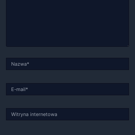
Nazwa*
E-
mail*
Witryna
internetowa