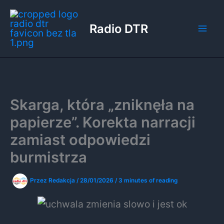
Przejdź
do
Radio DTR
treści
Skarga, która „zniknęła na
papierze”. Korekta narracji
zamiast odpowiedzi
burmistrza
Przez
Redakcja
/
28/01/2026
/
3 minutes of reading