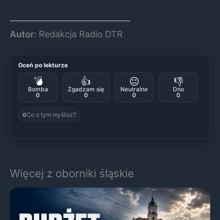
Autor:
Redakcja Radio DTR
Oceń po lekturze
💣
👍
😐
👎
Bomba
Zgadzam się
Neutralne
Dno
0
0
0
0
Co o tym myślisz?
0
Więcej z oborniki śląskie