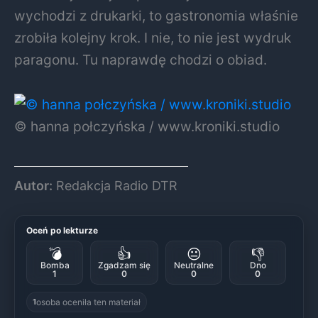
wychodzi z drukarki, to gastronomia właśnie
zrobiła kolejny krok. I nie, to nie jest wydruk
paragonu. Tu naprawdę chodzi o obiad.
© hanna połczyńska / www.kroniki.studio
Autor:
Redakcja Radio DTR
Oceń po lekturze
💣
👍
😐
👎
Bomba
Zgadzam się
Neutralne
Dno
1
0
0
0
osoba oceniła ten materiał
1