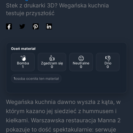
Stek z drukarki 3D? Wegańska kuchnia
testuje przyszłość
Oceń materiał
💣
👍
😐
👎
Bomba
Zgadzam się
Neutralne
Dno
1
0
0
0
osoba oceniła ten materiał
1
Wegańska kuchnia dawno wyszła z kąta, w
którym kazano jej siedzieć z hummusem i
kiełkami. Warszawska restauracja Manna 2
pokazuje to dość spektakularnie: serwuje