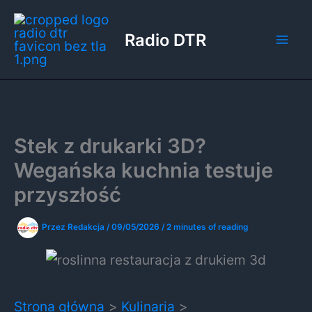
Przejdź
do
Radio DTR
treści
Stek z drukarki 3D?
Wegańska kuchnia testuje
przyszłość
Przez
Redakcja
/
09/05/2026
/
2 minutes of reading
Strona główna
Kulinaria