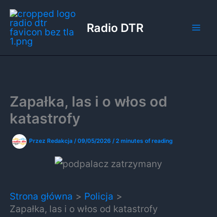
Przejdź
do
Radio DTR
treści
Zapałka, las i o włos od
katastrofy
Przez
Redakcja
/
09/05/2026
/
2 minutes of reading
Strona główna
Policja
Zapałka, las i o włos od katastrofy