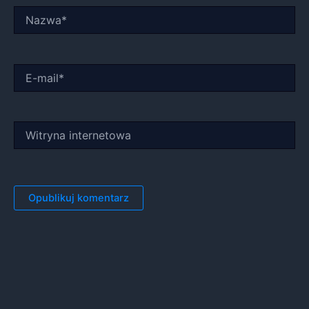
Nazwa*
E-
mail*
Witryna
internetowa