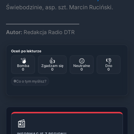
Świebodzinie, asp. szt. Marcin Ruciński.
Autor:
Redakcja Radio DTR
Oceń po lekturze
💣
👍
😐
👎
Bomba
Zgadzam się
Neutralne
Dno
0
0
0
0
Co o tym myślisz?
0
📰
INFORMACJE Z REGIONU