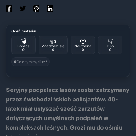
Oceń materiał
💣
👍
😐
👎
Bomba
Zgadzam się
Neutralne
Dno
0
0
0
0
Co o tym myślisz?
0
Seryjny podpalacz lasów został zatrzymany
przez świebodzińskich policjantów. 40-
latek miał usłyszeć sześć zarzutów
dotyczących umyślnych podpaleń w
kompleksach leśnych. Grozi mu do ośmiu