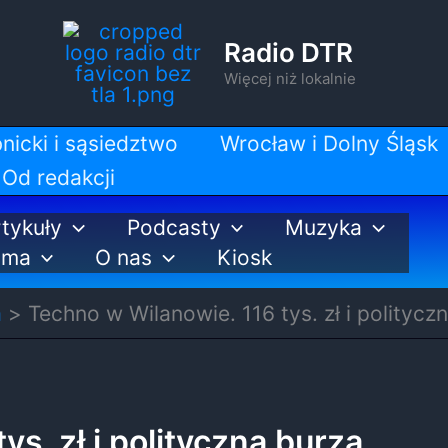
Radio DTR
Więcej niż lokalnie
nicki i sąsiedztwo
Wrocław i Dolny Śląsk
Od redakcji
tykuły
Podcasty
Muzyka
ama
O nas
Kiosk
a
Techno w Wilanowie. 116 tys. zł i politycz
s. zł i polityczna burza