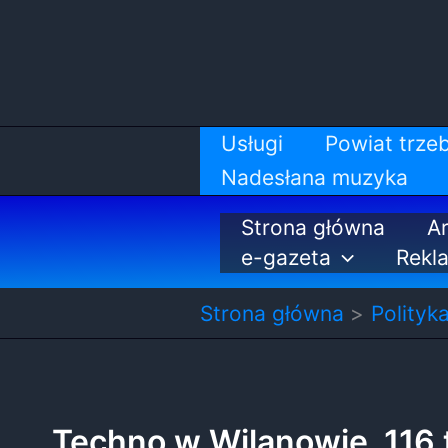
Przejdź
do
treści
Usługi
Powiat trzeb
Nadesłana muzyka
Strona główna
Ar
e-gazeta
Rekl
Strona główna
Polityk
Techno w Wilanowie. 116 ty