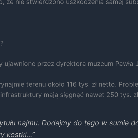
, że nie stwierdzono uszkodzenia samej subs
t?
by ujawnione przez dyrektora muzeum Pawła J
najmie terenu około 116 tys. zł netto. Prob
infrastruktury mają sięgnąć nawet 250 tys. zł
 tytułu najmu. Dodajmy do tego w sumie do
wy kostki…”