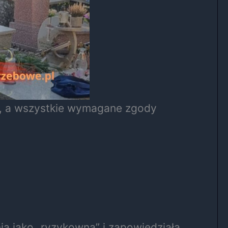
zy, a wszystkie wymagane zgody
nia jako „ryzykowną” i zapowiedziała