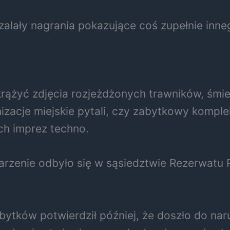
zalały nagrania pokazujące coś zupełnie inne
żyć zdjęcia rozjeżdżonych trawników, śmieci
izacje miejskie pytali, czy zabytkowy kompl
h imprez techno.
arzenie odbyło się w sąsiedztwie Rezerwatu
tków potwierdził później, że doszło do nar