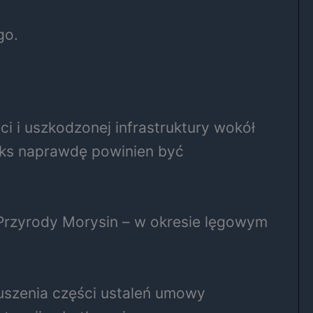
go.
 i uszkodzonej infrastruktury wokół
eks naprawdę powinien być
 Przyrody Morysin – w okresie lęgowym
uszenia części ustaleń umowy