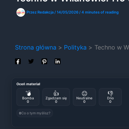
Przez
Redakcja
/
14/05/2026
/
4 minutes of reading
Strona główna
Polityka
Techno w Wil
Oceń materiał
💣
👍
😐
👎
Bomba
Zgadzam się
Neutralne
Dno
0
0
0
0
Co o tym myślisz?
0