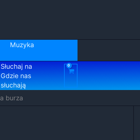
Muzyka
Słuchaj na
Gdzie nas
słuchają
na burza