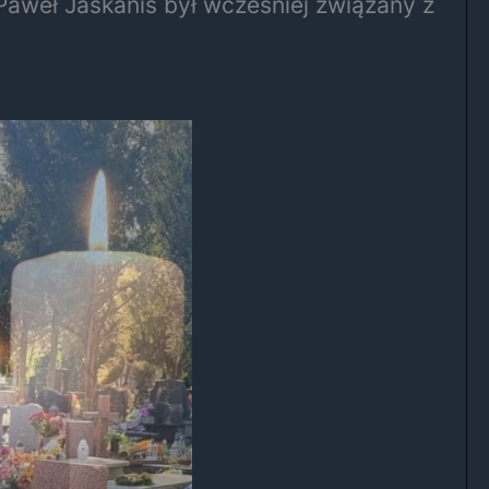
aweł Jaskanis był wcześniej związany z