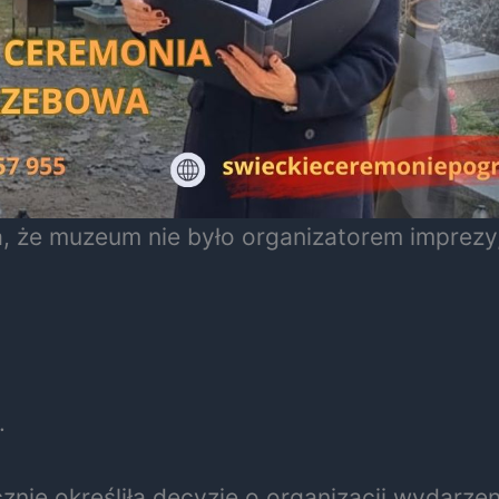
la, że muzeum nie było organizatorem impre
.
znie określiła decyzję o organizacji wydarze