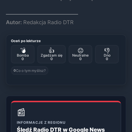
Autor:
Redakcja Radio DTR
Oceń po lekturze
💣
👍
😐
👎
Bomba
Zgadzam się
Neutralne
Dno
0
0
0
0
Co o tym myślisz?
0
📰
INFORMACJE Z REGIONU
Śledź Radio DTR w Google News