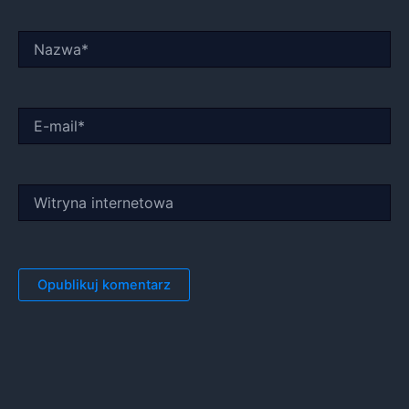
Nazwa*
E-
mail*
Witryna
internetowa