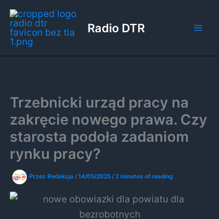
Przejdź
do
Radio DTR
treści
Trzebnicki urząd pracy na
zakręcie nowego prawa. Czy
starosta podoła zadaniom
rynku pracy?
Przez
Redakcja
/
14/05/2025
/
2 minutes of reading