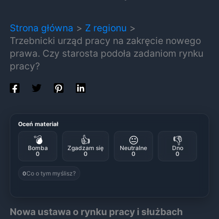
Strona główna
Z regionu
Trzebnicki urząd pracy na zakręcie nowego
prawa. Czy starosta podoła zadaniom rynku
pracy?
Oceń materiał
💣
👍
😐
👎
Bomba
Zgadzam się
Neutralne
Dno
0
0
0
0
Co o tym myślisz?
0
Nowa ustawa o rynku pracy i służbach