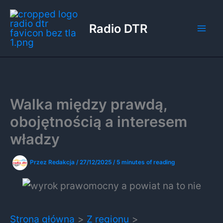
Przejdź
do
Radio DTR
treści
Walka między prawdą,
obojętnością a interesem
władzy
Przez
Redakcja
/
27/12/2025
/
5 minutes of reading
Strona główna
Z regionu