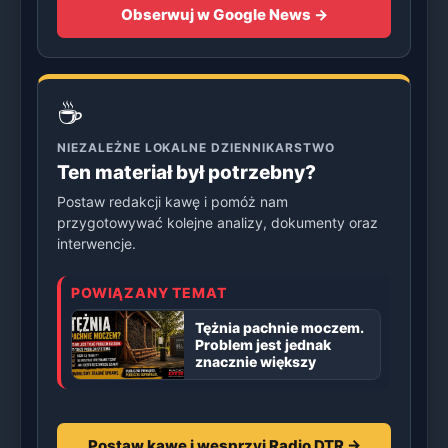
Obserwuj w Google News →
☕
NIEZALEŻNE LOKALNE DZIENNIKARSTWO
Ten materiał był potrzebny?
Postaw redakcji kawę i pomóż nam
przygotowywać kolejne analizy, dokumenty oraz
interwencje.
POWIĄZANY TEMAT
Tężnia pachnie moczem.
Problem jest jednak
znacznie większy
Postaw kawę i wesprzyj Radio DTR →