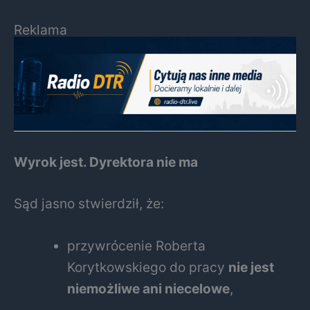
Reklama
Wyrok jest. Dyrektora nie ma
Sąd jasno stwierdził, że:
przywrócenie Roberta
Korytkowskiego do pracy
nie jest
niemożliwe ani niecelowe
,