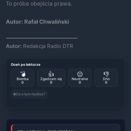
To próba obejścia prawa.
Autor: Rafał Chwaliński
Autor:
Redakcja Radio DTR
Oceń po lekturze
💣
👍
😐
👎
Bomba
Zgadzam się
Neutralne
Dno
0
0
0
0
Co o tym myślisz?
0