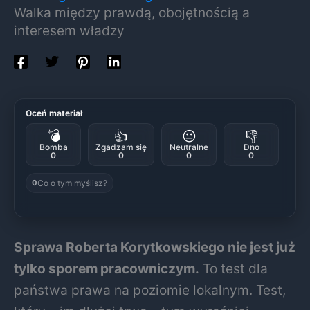
Walka między prawdą, obojętnością a
interesem władzy
Oceń materiał
💣
👍
😐
👎
Bomba
Zgadzam się
Neutralne
Dno
0
0
0
0
Co o tym myślisz?
0
Sprawa Roberta Korytkowskiego nie jest już
tylko sporem pracowniczym.
To test dla
państwa prawa na poziomie lokalnym. Test,