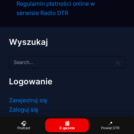
Regulamin płatności online w
serwisie Radio DTR
Wyszukaj
Szukaj
dla:
Logowanie
Zarejestruj się
Zaloguj się
Kanał wpisów
🎧
📰
📍
Kanał komentarzy
Podcast
E-gazeta
Powiat DTR