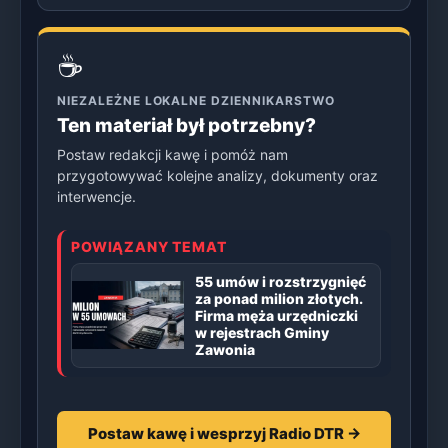
☕
NIEZALEŻNE LOKALNE DZIENNIKARSTWO
Ten materiał był potrzebny?
Postaw redakcji kawę i pomóż nam
przygotowywać kolejne analizy, dokumenty oraz
interwencje.
POWIĄZANY TEMAT
55 umów i rozstrzygnięć
za ponad milion złotych.
Firma męża urzędniczki
w rejestrach Gminy
Zawonia
Postaw kawę i wesprzyj Radio DTR →