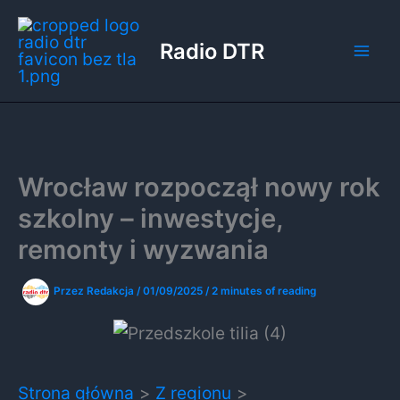
Przejdź
do
Radio DTR
treści
Wrocław rozpoczął nowy rok
szkolny – inwestycje,
remonty i wyzwania
Przez
Redakcja
/
01/09/2025
/
2 minutes of reading
Strona główna
Z regionu