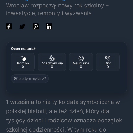
Wrocław rozpoczął nowy rok szkolny –
inwestycje, remonty i wyzwania
Oceń materiał
💣
👍
😐
👎
Bomba
Zgadzam się
Neutralne
Dno
0
0
0
0
Co o tym myślisz?
0
1 września to nie tylko data symboliczna w
polskiej historii, ale też dzień, który dla
tysięcy dzieci i rodziców oznacza początek
szkolnej codzienności. W tym roku do