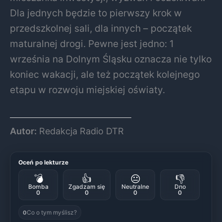
Dla jednych będzie to pierwszy krok w
przedszkolnej sali, dla innych – początek
maturalnej drogi. Pewne jest jedno: 1
września na Dolnym Śląsku oznacza nie tylko
koniec wakacji, ale też początek kolejnego
etapu w rozwoju miejskiej oświaty.
Autor:
Redakcja Radio DTR
Oceń po lekturze
💣
👍
😐
👎
Bomba
Zgadzam się
Neutralne
Dno
0
0
0
0
Co o tym myślisz?
0