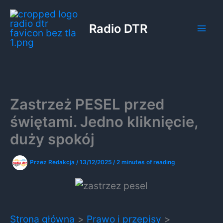
Przejdź
do
Radio DTR
treści
Zastrzeż PESEL przed
świętami. Jedno kliknięcie,
duży spokój
Przez
Redakcja
/
13/12/2025
/
2 minutes of reading
Strona główna
Prawo i przepisy