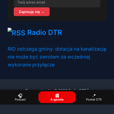
Zapisuję się →
Radio DTR
RIO ostrzega gminy: dotacja na kanalizację
nie może być zwrotem za wcześniej
wykonane przyłącze
Prawa autorskie © 2026 Radio DTR |
🎧
📰
📍
Podcast
E-gazeta
Powiat DTR