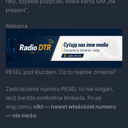
raty, szybkie pożyczki, nowa karta SIM „na
prezent”.
Reklama
PESEL pod kluczem. Co to realnie zmienia?
Zastrzeżenie numeru PESEL to nie slogan,
lecz bardzo konkretna blokada. Po jej
włączeniu
nikt — nawet właściciel numeru
— nie może
: