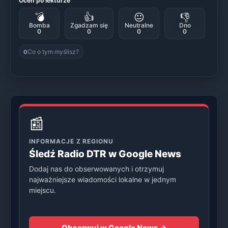
Oceń po lekturze
💣
👍
😐
👎
Bomba
Zgadzam się
Neutralne
Dno
0
0
0
0
Co o tym myślisz?
0
📰
INFORMACJE Z REGIONU
Śledź Radio DTR w Google News
Dodaj nas do obserwowanych i otrzymuj
najważniejsze wiadomości lokalne w jednym
miejscu.
Obserwuj w Google News →