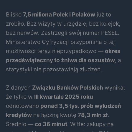
Blisko
7,5 miliona Polek i Polaków
już to
zrobiło. Bez wizyty w urzędzie, bez kolejek,
bez nerwów. Zastrzegli swój numer PESEL.
Ministerstwo Cyfryzacji przypomina o tej
możliwości teraz nieprzypadkowo —
okres
przedświąteczny to żniwa dla oszustów
, a
statystyki nie pozostawiają złudzeń.
Z danych
Związku Banków Polskich
wynika,
że tylko w
III kwartale 2025 roku
odnotowano
ponad 3,5 tys. prób wyłudzeń
kredytów
na łączną kwotę
78,3 mln zł
.
Średnio —
co 36 minut
. W tle: zakupy na