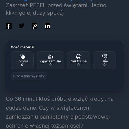
Zastrzeż PESEL przed świętami. Jedno
kliknięcie, duży spokój
Oceń materiał
💣
👍
😐
👎
Bomba
Zgadzam się
Neutralne
Dno
0
0
0
0
Co o tym myślisz?
0
Co 36 minut ktoś próbuje wziąć kredyt na
cudze dane. Czy w świątecznym
zamieszaniu pamiętamy o podstawowej
ochronie własnej tożsamości?