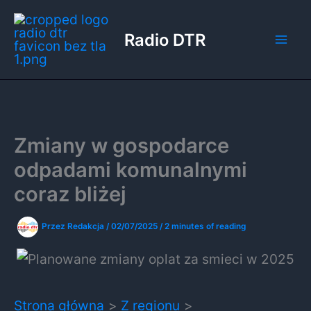
Przejdź
do
Radio DTR
treści
Zmiany w gospodarce
odpadami komunalnymi
coraz bliżej
Przez
Redakcja
/
02/07/2025
/
2 minutes of reading
Strona główna
Z regionu