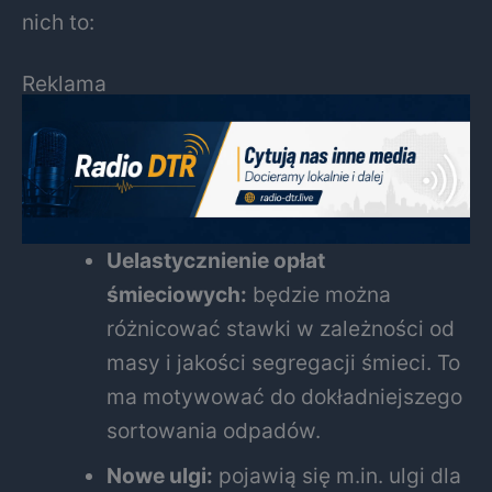
nich to:
Reklama
Uelastycznienie opłat
śmieciowych:
będzie można
różnicować stawki w zależności od
masy i jakości segregacji śmieci. To
ma motywować do dokładniejszego
sortowania odpadów.
Nowe ulgi:
pojawią się m.in. ulgi dla