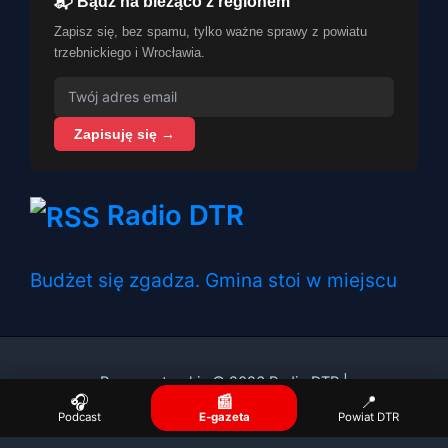
📬 Bądź na bieżąco z regionem
Zapisz się, bez spamu, tylko ważne sprawy z powiatu
trzebnickiego i Wrocławia.
Zapisuję się →
Radio DTR
Budżet się zgadza. Gmina stoi w miejscu
Prawa autorskie © 2026 Radio DTR |
🎧
📰
📍
Podcast
E-gazeta
Powiat DTR