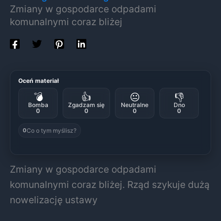
Zmiany w gospodarce odpadami
komunalnymi coraz bliżej
Oceń materiał
💣
👍
😐
👎
Bomba
Zgadzam się
Neutralne
Dno
0
0
0
0
Co o tym myślisz?
0
Zmiany w gospodarce odpadami
komunalnymi coraz bliżej. Rząd szykuje dużą
nowelizację ustawy