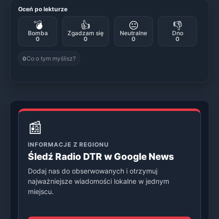
Oceń po lekturze
💣
👍
😐
👎
Bomba
Zgadzam się
Neutralne
Dno
0
0
0
0
Co o tym myślisz?
0
📰
INFORMACJE Z REGIONU
Śledź Radio DTR w Google News
Dodaj nas do obserwowanych i otrzymuj
najważniejsze wiadomości lokalne w jednym
miejscu.