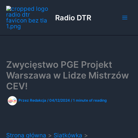
Przejdź
do
Radio DTR
treści
Zwycięstwo PGE Projekt
Warszawa w Lidze Mistrzów
CEV!
Przez
Redakcja
/
04/12/2024
/
1 minute of reading
Strona główna
Siatkówka