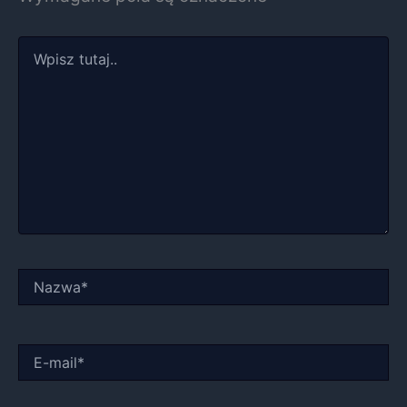
Wpisz
tutaj..
Nazwa*
E-
mail*