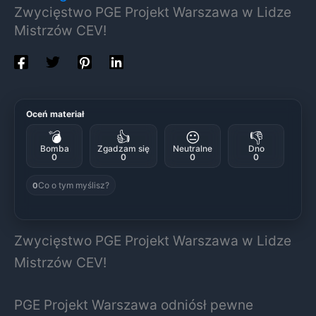
Zwycięstwo PGE Projekt Warszawa w Lidze
Mistrzów CEV!
Oceń materiał
💣
👍
😐
👎
Bomba
Zgadzam się
Neutralne
Dno
0
0
0
0
Co o tym myślisz?
0
Zwycięstwo PGE Projekt Warszawa w Lidze
Mistrzów CEV!
PGE Projekt Warszawa odniósł pewne