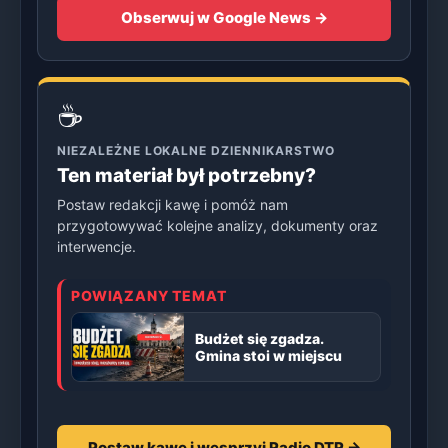
Obserwuj w Google News →
☕
NIEZALEŻNE LOKALNE DZIENNIKARSTWO
Ten materiał był potrzebny?
Postaw redakcji kawę i pomóż nam
przygotowywać kolejne analizy, dokumenty oraz
interwencje.
POWIĄZANY TEMAT
Budżet się zgadza.
Gmina stoi w miejscu
Postaw kawę i wesprzyj Radio DTR →