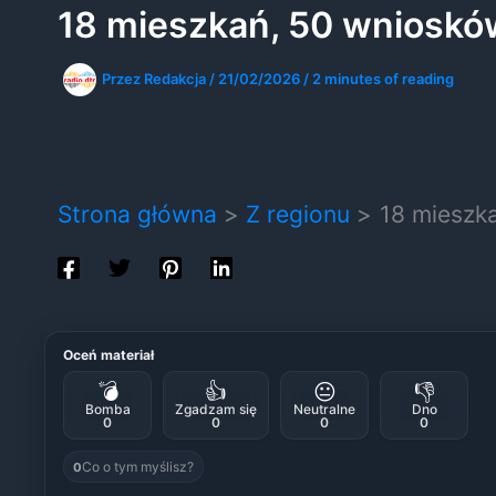
18 mieszkań, 50 wnioskó
Przez
Redakcja
/
21/02/2026
/
2 minutes of reading
Strona główna
Z regionu
18 mieszk
Oceń materiał
💣
👍
😐
👎
Bomba
Zgadzam się
Neutralne
Dno
0
0
0
0
Co o tym myślisz?
0