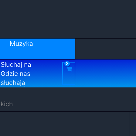
Muzyka
Słuchaj na
Gdzie nas
słuchają
kich