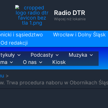
Radio DTR
Więcej niż lokalnie
nicki i sąsiedztwo
Wrocław i Dolny Śląsk
Od redakcji
tykuły
Podcasty
Muzyka
ama
O nas
Kiosk
nu
w. Trwa procedura naboru w Obornikach Śląs