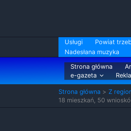
Przejdź
do
treści
Usługi
Powiat trzeb
Nadesłana muzyka
Strona główna
Ar
e-gazeta
Rekl
Strona główna
Z regio
18 mieszkań, 50 wnioskó