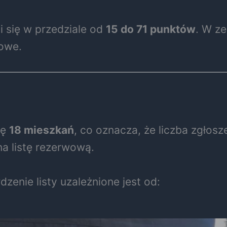
i się w przedziale od
15 do 71 punktów
. W z
bowe.
wę
18 mieszkań
, co oznacza, że liczba zgłos
na listę rezerwową.
zenie listy uzależnione jest od: