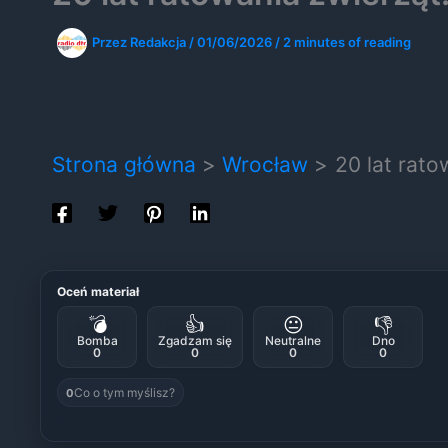
Przez
Redakcja
/
01/06/2026
/
2 minutes of reading
Strona główna
Wrocław
20 lat rato
Oceń materiał
💣
👍
😐
👎
Bomba
Zgadzam się
Neutralne
Dno
0
0
0
0
Co o tym myślisz?
0