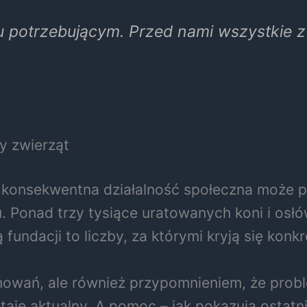
ku potrzebującym. Przed nami wszystkie z
cy zwierząt
e konsekwentna działalność społeczna może pr
Ponad trzy tysiące uratowanych koni i osłów,
fundacji to liczby, za którymi kryją się konkr
sumowań, ale również przypomnieniem, że pro
aje aktualny. A pomoc – jak pokazują ostatn