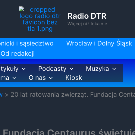
Radio DTR
Więcej niż lokalnie
nicki i sąsiedztwo
Wrocław i Dolny Śląsk
Od redakcji
tykuły
Podcasty
Muzyka
ama
O nas
Kiosk
w
20 lat ratowania zwierząt. Fundacja Centa
. Fundacja Centaurus świętuje