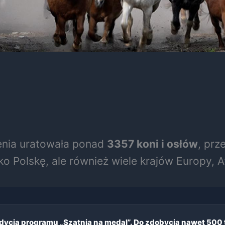
ienia uratowała ponad
3357 koni i osłów
, prz
ylko Polskę, ale również wiele krajów Europy, Afr
dycja programu „Szatnia na medal”. Do zdobycia nawet 500 t