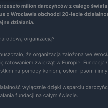
przeszło milion darczyńców z całego świata
us z Wrocławia obchodzi 20-lecie działaln
jne działania.
zynarodową organizacją?
uszczało, że organizacja założona we Wrocław
ię ratowaniem zwierząt w Europie. Fundacja 
ystkim na pomocy koniom, osłom, psom i inn
ziałalność wyłącznie dzięki wsparciu darczyń
ałania fundacji na całym świecie.