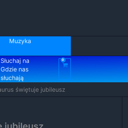
Muzyka
Słuchaj na
Gdzie nas
słuchają
urus świętuje jubileusz
 jubileusz