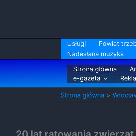
Przejdź
do
treści
Usługi
Powiat trzeb
Nadesłana muzyka
Strona główna
Ar
e-gazeta
Rekl
Strona główna
Wrocła
20 lat ratowania zwierząt