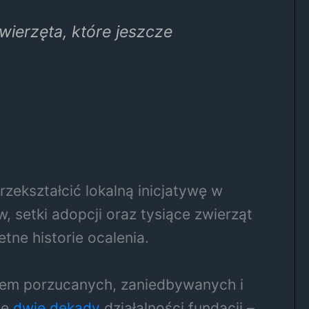
wierzęta, które jeszcze
zekształcić lokalną inicjatywę w
 setki adopcji oraz tysiące zwierząt
etne historie ocalenia.
blem porzucanych, zaniedbywanych i
ie
dwie dekady
działalności fundacji –