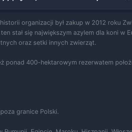
storii organizacji był zakup w 2012 roku Z
ten stał się największym azylem dla koni w E
nych oraz setki innych zwierząt.
ież ponad 400-hektarowym rezerwatem położ
poza granice Polski.
Rumunii, Egipcie, Maroku, Hiszpanii, Włoszech