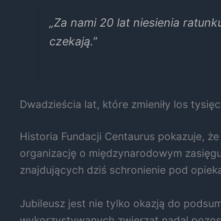
„Za nami 20 lat niesienia ratun
czekają.”
Dwadzieścia lat, które zmieniły los tysię
Historia Fundacji Centaurus pokazuje, ż
organizację o międzynarodowym zasięgu. 
znajdujących dziś schronienie pod opieką 
Jubileusz jest nie tylko okazją do pod
wykorzystywanych zwierząt nadal pozost