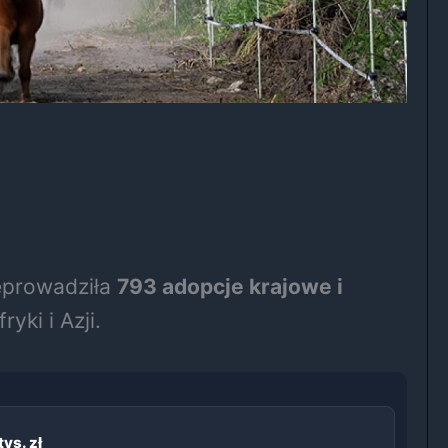
eprowadziła
793 adopcje krajowe i
yki i Azji.
ys. zł