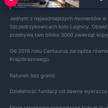
Jednym z najważniejszych momentów w hi
Szczedrzykowicach koło Legnicy. Obiekt 
przebywa tam blisko 3000 zwierząt kopyt
Od 2018 roku Centaurus zarządza równ
Krajobrazowego.
Ratunek bez granic
Działalność fundacji od dawna wykracza 
Misje ratunkowe prowadzone były m.in. w 