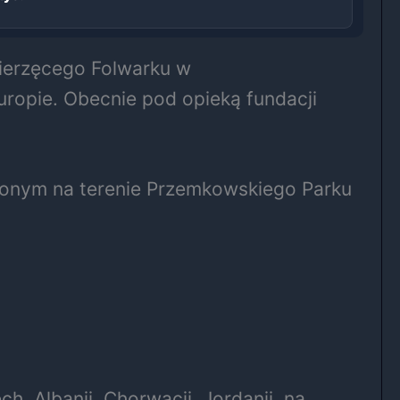
wierzęcego Folwarku w
uropie. Obecnie pod opieką fundacji
onym na terenie Przemkowskiego Parku
, Albanii, Chorwacji, Jordanii, na