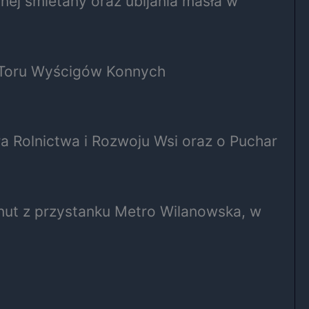
ej śmietany oraz ubijania masła w
e Toru Wyścigów Konnych
a Rolnictwa i Rozwoju Wsi oraz o Puchar
inut z przystanku Metro Wilanowska, w