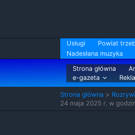
Przejdź
do
treści
Usługi
Powiat trzeb
Nadesłana muzyka
Strona główna
Ar
e-gazeta
Rekl
Strona główna
Rozryw
24 maja 2025 r. w godzi