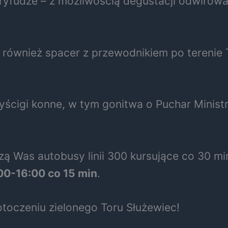
yfudze – z możliwością degustacji odwirowan
e również spacer z przewodnikiem po tereni
ścigi konne, w tym gonitwa o Puchar Ministr
zą Was autobusy linii 300 kursujące co 30 m
00-16:00 co 15 min
.
otoczeniu zielonego Toru Służewiec!