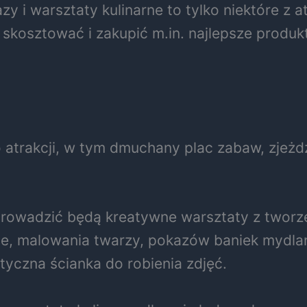
y i warsztaty kulinarne to tylko niektóre z a
skosztować i zakupić m.in. najlepsze produk
trakcji, w tym dmuchany plac zabaw, zjeżdża
rowadzić będą kreatywne warsztaty z tworzen
, malowania twarzy, pokazów baniek mydlany
yczna ścianka do robienia zdjęć.