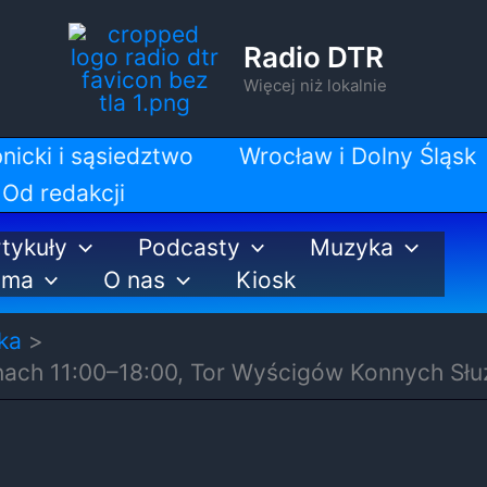
Radio DTR
Więcej niż lokalnie
nicki i sąsiedztwo
Wrocław i Dolny Śląsk
Od redakcji
tykuły
Podcasty
Muzyka
ama
O nas
Kiosk
ka
nach 11:00–18:00, Tor Wyścigów Konnych Sł