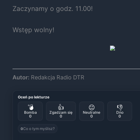
Zaczynamy o godz. 11.00!
Wstęp wolny!
Autor:
Redakcja Radio DTR
Oceń po lekturze
💣
👍
😐
👎
Bomba
Zgadzam się
Neutralne
Dno
0
0
0
0
Co o tym myślisz?
0