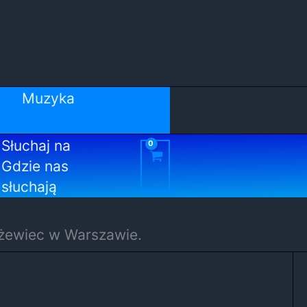
Muzyka
Słuchaj na
Gdzie nas
słuchają
użewiec w Warszawie.