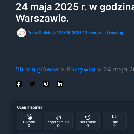
24 maja 2025 r. w godzi
Warszawie.
Przez
Redakcja
/
23/05/2025
/
2 minutes of reading
Strona główna
Rozrywka
24 maja 2
Oceń materiał
💣
👍
😐
👎
Bomba
Zgadzam się
Neutralne
Dno
0
0
0
0