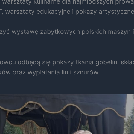
ż warsztaty kulinarne dla najmłodszych prow
 warsztaty edukacyjne i pokazy artystyczne 
yć wystawę zabytkowych polskich maszyn i ur
cu odbędą się pokazy tkania gobelin, składa
ów oraz wyplatania lin i sznurów.