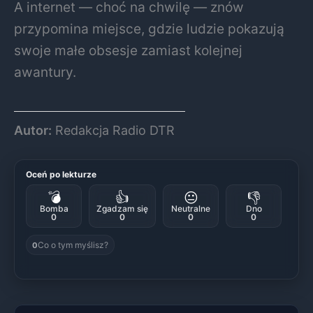
A internet — choć na chwilę — znów
przypomina miejsce, gdzie ludzie pokazują
swoje małe obsesje zamiast kolejnej
awantury.
Autor:
Redakcja Radio DTR
Oceń po lekturze
💣
👍
😐
👎
Bomba
Zgadzam się
Neutralne
Dno
0
0
0
0
Co o tym myślisz?
0