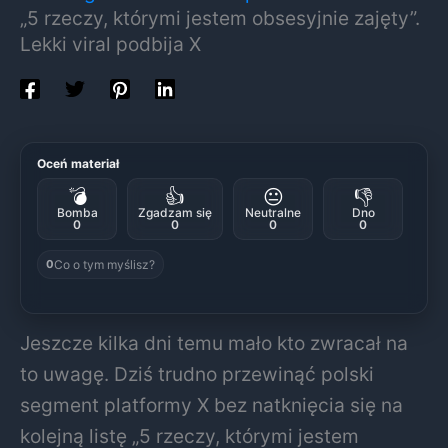
„5 rzeczy, którymi jestem obsesyjnie zajęty”.
Lekki viral podbija X
Oceń materiał
💣
👍
😐
👎
Bomba
Zgadzam się
Neutralne
Dno
0
0
0
0
Co o tym myślisz?
0
Jeszcze kilka dni temu mało kto zwracał na
to uwagę. Dziś trudno przewinąć polski
segment platformy X bez natknięcia się na
kolejną listę „5 rzeczy, którymi jestem