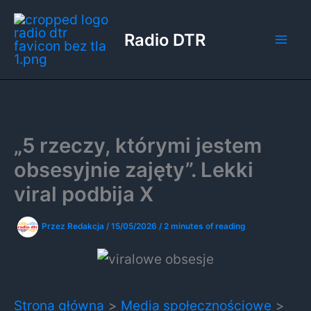
Przejdź
do
Radio DTR
treści
„5 rzeczy, którymi jestem
obsesyjnie zajęty”. Lekki
viral podbija X
Przez
Redakcja
/
15/05/2026
/
2 minutes of reading
Strona główna
Media społecznościowe