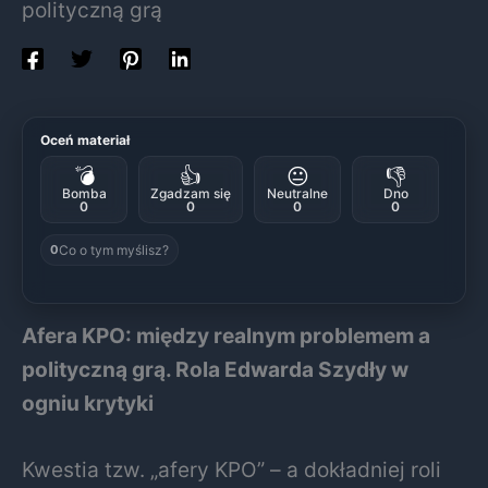
polityczną grą
Oceń materiał
💣
👍
😐
👎
Bomba
Zgadzam się
Neutralne
Dno
0
0
0
0
Co o tym myślisz?
0
Afera KPO: między realnym problemem a
polityczną grą. Rola Edwarda Szydły w
ogniu krytyki
Kwestia tzw. „afery KPO” – a dokładniej roli