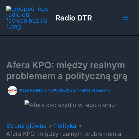
Przejdź
do
Radio DTR
treści
Afera KPO: między realnym
problemem a polityczną grą
Przez
Redakcja
/
12/08/2025
/
2 minutes of reading
Strona główna
Polityka
Afera KPO: między realnym problemem a