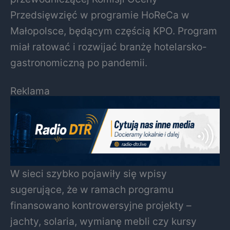
Przedsięwzięć w programie HoReCa w
Małopolsce, będącym częścią KPO. Program
miał ratować i rozwijać branżę hotelarsko-
gastronomiczną po pandemii.
Reklama
W sieci szybko pojawiły się wpisy
sugerujące, że w ramach programu
finansowano kontrowersyjne projekty –
jachty, solaria, wymianę mebli czy kursy