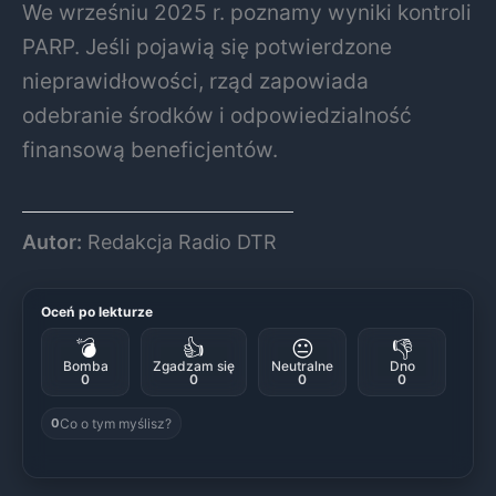
We wrześniu 2025 r. poznamy wyniki kontroli
PARP. Jeśli pojawią się potwierdzone
nieprawidłowości, rząd zapowiada
odebranie środków i odpowiedzialność
finansową beneficjentów.
Autor:
Redakcja Radio DTR
Oceń po lekturze
💣
👍
😐
👎
Bomba
Zgadzam się
Neutralne
Dno
0
0
0
0
Co o tym myślisz?
0