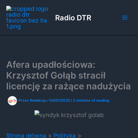
Przejdź
do
Radio DTR
treści
Afera upadłościowa:
Krzysztof Gołąb stracił
licencję za rażące nadużycia
Przez
Redakcja
/
04/01/2025
/
2 minutes of reading
Strona główna
Polityka