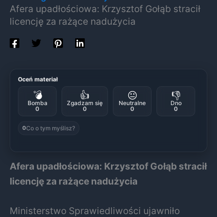
Afera upadłościowa: Krzysztof Gołąb stracił
licencję za rażące nadużycia
Oceń materiał
💣
👍
😐
👎
Bomba
Zgadzam się
Neutralne
Dno
0
0
0
0
Co o tym myślisz?
0
Afera upadłościowa: Krzysztof Gołąb stracił
licencję za rażące nadużycia
Ministerstwo Sprawiedliwości ujawniło