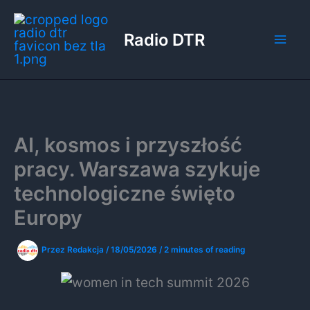
Przejdź
do
Radio DTR
treści
AI, kosmos i przyszłość
pracy. Warszawa szykuje
technologiczne święto
Europy
Przez
Redakcja
/
18/05/2026
/
2 minutes of reading