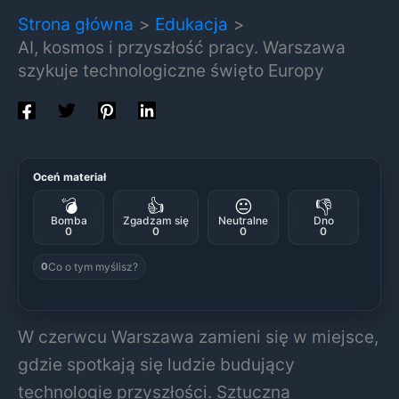
Strona główna
Edukacja
AI, kosmos i przyszłość pracy. Warszawa
szykuje technologiczne święto Europy
Oceń materiał
💣
👍
😐
👎
Bomba
Zgadzam się
Neutralne
Dno
0
0
0
0
Co o tym myślisz?
0
W czerwcu Warszawa zamieni się w miejsce,
gdzie spotkają się ludzie budujący
technologie przyszłości. Sztuczna