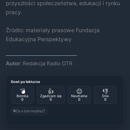
przyszłości społeczeństwa, edukacji i rynku
pracy.
Źródło: materiały prasowe
Fundacja
Edukacyjna Perspektywy
Autor:
Redakcja Radio DTR
Oceń po lekturze
💣
👍
😐
👎
Bomba
Zgadzam się
Neutralne
Dno
0
0
0
0
Co o tym myślisz?
0