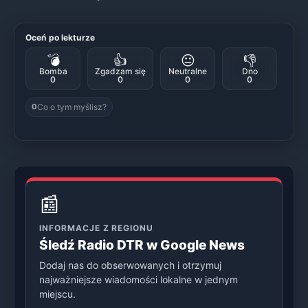
Oceń po lekturze
💣
👍
😐
👎
Bomba
Zgadzam się
Neutralne
Dno
0
0
0
0
Co o tym myślisz?
0
📰
INFORMACJE Z REGIONU
Śledź Radio DTR w Google News
Dodaj nas do obserwowanych i otrzymuj
najważniejsze wiadomości lokalne w jednym
miejscu.