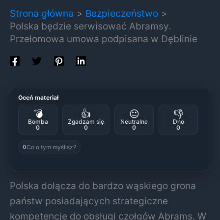
Strona główna
Bezpieczeństwo
Polska będzie serwisować Abramsy.
Przełomowa umowa podpisana w Dęblinie
Oceń materiał
💣
👍
😐
👎
Bomba
Zgadzam się
Neutralne
Dno
0
0
0
0
Co o tym myślisz?
0
Polska dołącza do bardzo wąskiego grona
państw posiadających strategiczne
kompetencje do obsługi czołgów Abrams. W