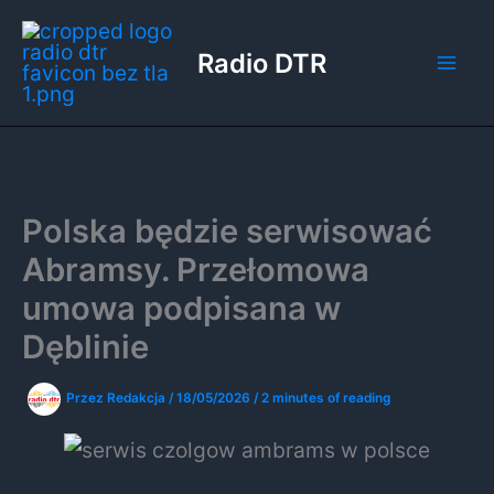
Przejdź
do
Radio DTR
treści
Polska będzie serwisować
Abramsy. Przełomowa
umowa podpisana w
Dęblinie
Przez
Redakcja
/
18/05/2026
/
2 minutes of reading