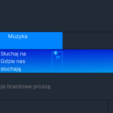
Muzyka
Słuchaj na
Gdzie nas
słuchają
cje branżowe proszą