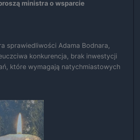
proszą ministra o wsparcie
tra sprawiedliwości Adama Bodnara,
euczciwa konkurencja, brak inwestycji
wań, które wymagają natychmiastowych