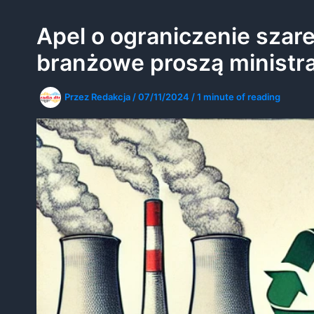
Apel o ograniczenie szar
branżowe proszą ministra
Przez
Redakcja
/
07/11/2024
/
1 minute of reading