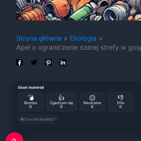
Strona główna
Ekologia
Apel o ograniczenie szarej strefy w g
Oceń materiał
💣
👍
😐
👎
Bomba
Zgadzam się
Neutralne
Dno
0
0
0
0
Co o tym myślisz?
0