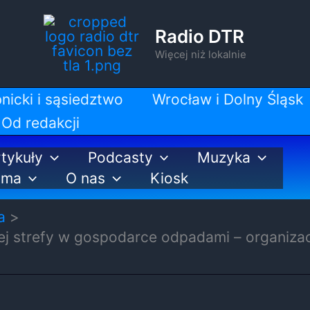
Radio DTR
Więcej niż lokalnie
nicki i sąsiedztwo
Wrocław i Dolny Śląsk
Od redakcji
tykuły
Podcasty
Muzyka
ama
O nas
Kiosk
a
rej strefy w gospodarce odpadami – organiza