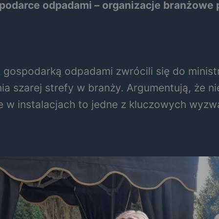
spodarce odpadami – organizacje branżowe 
z gospodarką odpadami zwrócili się do minis
a szarej strefy w branży. Argumentują, że ni
e w instalacjach to jedne z kluczowych wyz