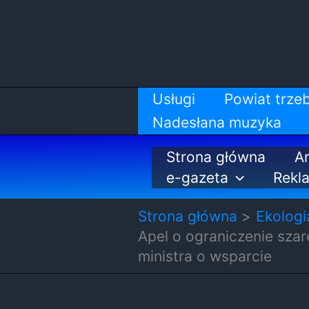
Przejdź
do
treści
Usługi
Powiat trzeb
Nadesłana muzyka
Strona główna
Ar
e-gazeta
Rekl
Strona główna
Ekologi
Apel o ograniczenie sza
ministra o wsparcie