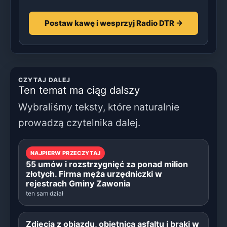
Postaw kawę i wesprzyj Radio DTR →
CZYTAJ DALEJ
Ten temat ma ciąg dalszy
Wybraliśmy teksty, które naturalnie
prowadzą czytelnika dalej.
NAJPIERW PRZECZYTAJ
55 umów i rozstrzygnięć za ponad milion
złotych. Firma męża urzędniczki w
rejestrach Gminy Zawonia
ten sam dział
Zdjęcia z objazdu, obietnica asfaltu i braki w