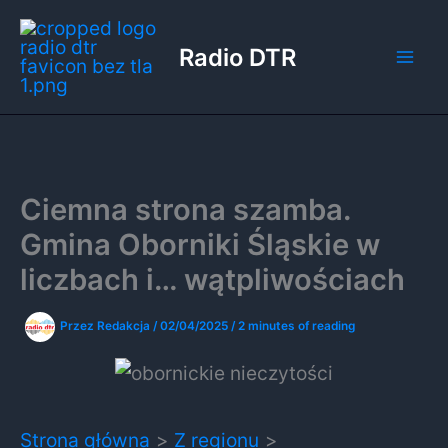
Przejdź
do
Radio DTR
treści
Ciemna strona szamba.
Gmina Oborniki Śląskie w
liczbach i… wątpliwościach
Przez
Redakcja
/
02/04/2025
/
2 minutes of reading
Strona główna
Z regionu