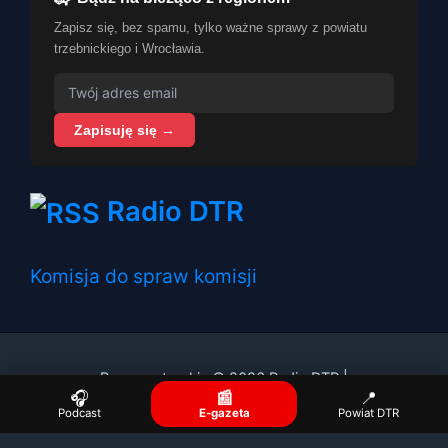
Zapisz się, bez spamu, tylko ważne sprawy z powiatu
trzebnickiego i Wrocławia.
Zapisuję się →
Radio DTR
Komisja do spraw komisji
Prawa autorskie © 2026 Radio DTR |
🎧
📰
📍
Podcast
E-gazeta
Powiat DTR