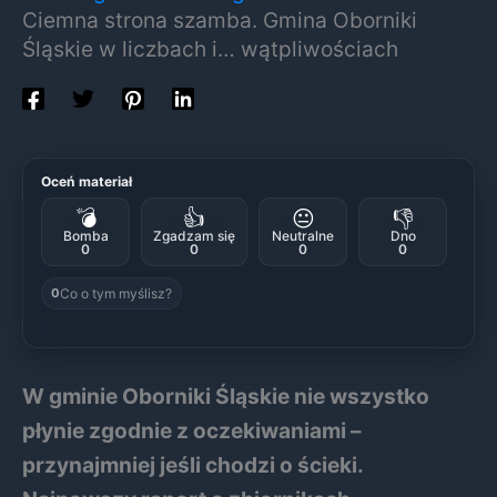
Ciemna strona szamba. Gmina Oborniki
Śląskie w liczbach i… wątpliwościach
Oceń materiał
💣
👍
😐
👎
Bomba
Zgadzam się
Neutralne
Dno
0
0
0
0
Co o tym myślisz?
0
W gminie Oborniki Śląskie nie wszystko
płynie zgodnie z oczekiwaniami –
przynajmniej jeśli chodzi o ścieki.