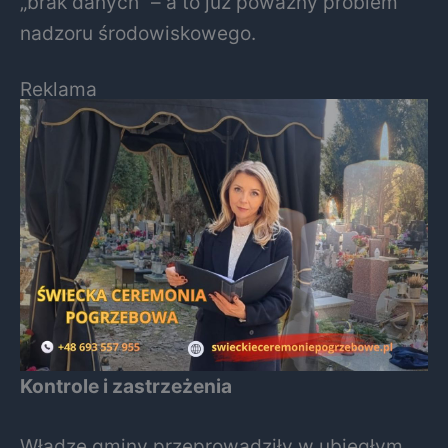
„brak danych” – a to już poważny problem
nadzoru środowiskowego.
Reklama
Kontrole i zastrzeżenia
Władze gminy przeprowadziły w ubiegłym