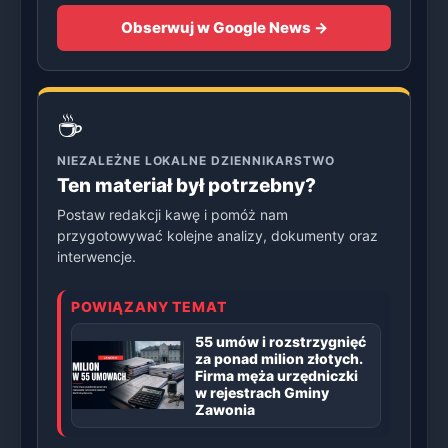
Obserwuj w Google News →
☕
NIEZALEŻNE LOKALNE DZIENNIKARSTWO
Ten materiał był potrzebny?
Postaw redakcji kawę i pomóż nam
przygotowywać kolejne analizy, dokumenty oraz
interwencje.
POWIĄZANY TEMAT
55 umów i rozstrzygnięć
za ponad milion złotych.
Firma męża urzędniczki
w rejestrach Gminy
Zawonia