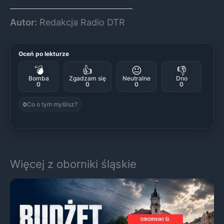
Autor:
Redakcja Radio DTR
Oceń po lekturze
💣
👍
😐
👎
Bomba
Zgadzam się
Neutralne
Dno
0
0
0
0
Co o tym myślisz?
0
Więcej z oborniki śląskie