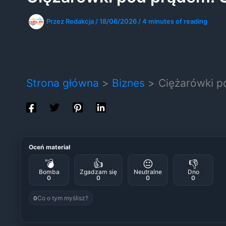
Przez
Redakcja
/
18/06/2026
/
4 minutes of reading
Strona główna
Biznes
Ciężarówki 
Oceń materiał
💣
👍
😐
👎
Bomba
Zgadzam się
Neutralne
Dno
0
0
0
0
Co o tym myślisz?
0