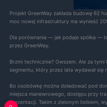
Projekt GreenWay zakłada budowę 62 h
moc nowej infrastruktury ma wynieść 2
Dla porównania — jak podaje spółka — to
przez GreenWay.
Brzmi technicznie? Owszem. Ale za tymi l
segmentu, który przez lata wydawał się n
Bo osobówkę można doładować pod domem
miejsca manewrowego, dostępu przy tras
prezentacji. Takim z zielonym listkiem, w