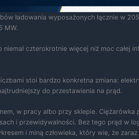
ubów ładowania wyposażonych łącznie w 205
05 MW.
 niemal czterokrotnie więcej niż moc całej 
iczbami stoi bardzo konkretna zmiana: elektry
ajtrudniejszy do przestawienia na prąd.
, w pracy albo przy sklepie. Ciężarówka p
ach i przewidywalności. Bez tego prąd w log
ykresem i miną człowieka, który wie, że zaraz