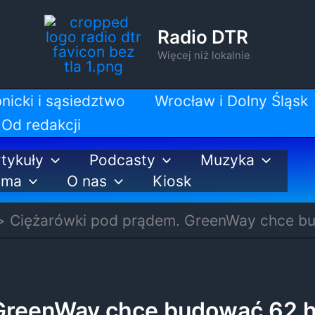
Radio DTR
Więcej niż lokalnie
nicki i sąsiedztwo
Wrocław i Dolny Śląsk
Od redakcji
tykuły
Podcasty
Muzyka
ama
O nas
Kiosk
Ciężarówki pod prądem. GreenWay chce b
 GreenWay chce budować 62 