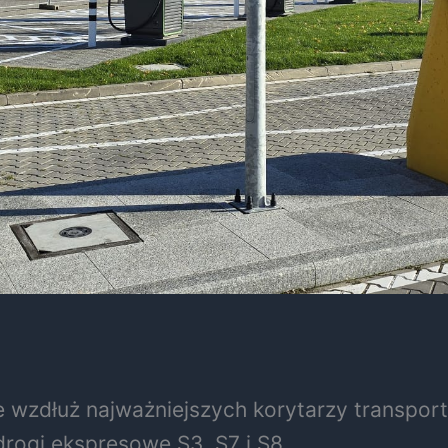
 wzdłuż najważniejszych korytarzy transpor
drogi ekspresowe S3, S7 i S8.