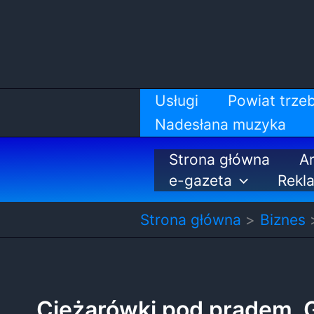
Przejdź
do
treści
Usługi
Powiat trzeb
Nadesłana muzyka
Strona główna
Ar
e-gazeta
Rekl
Strona główna
Biznes
Ciężarówki pod prądem.