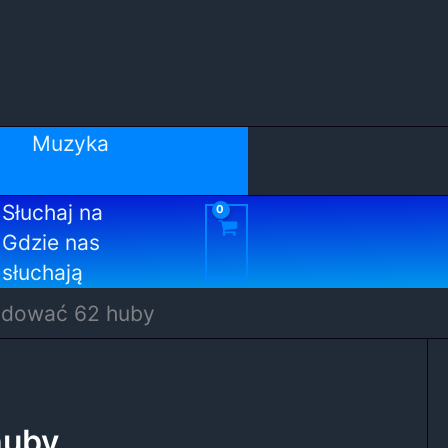
Muzyka
Słuchaj na
Gdzie nas
słuchają
udować 62 huby
huby