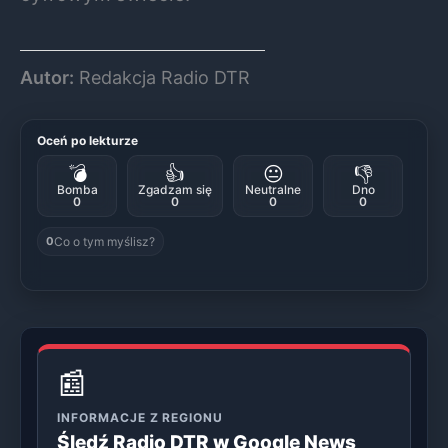
Autor:
Redakcja Radio DTR
Oceń po lekturze
💣
👍
😐
👎
Bomba
Zgadzam się
Neutralne
Dno
0
0
0
0
Co o tym myślisz?
0
📰
INFORMACJE Z REGIONU
Śledź Radio DTR w Google News