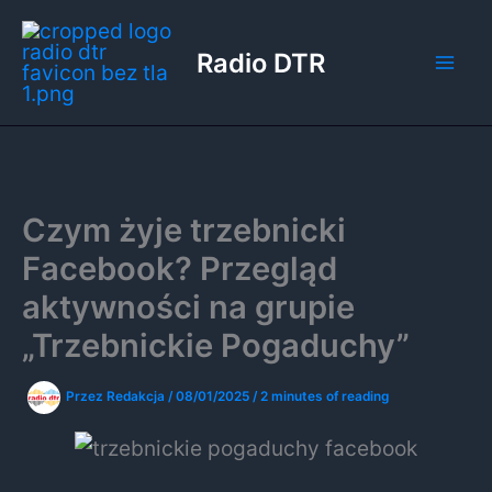
Przejdź
do
Radio DTR
treści
Czym żyje trzebnicki
Facebook? Przegląd
aktywności na grupie
„Trzebnickie Pogaduchy”
Przez
Redakcja
/
08/01/2025
/
2 minutes of reading