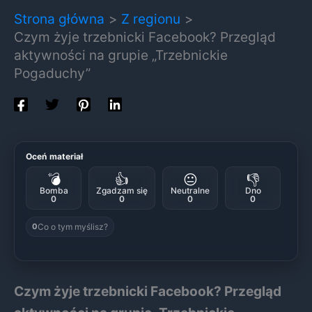
Strona główna
Z regionu
Czym żyje trzebnicki Facebook? Przegląd
aktywności na grupie „Trzebnickie
Pogaduchy”
Oceń materiał
💣
👍
😐
👎
Bomba
Zgadzam się
Neutralne
Dno
0
0
0
0
Co o tym myślisz?
0
Czym żyje trzebnicki Facebook? Przegląd