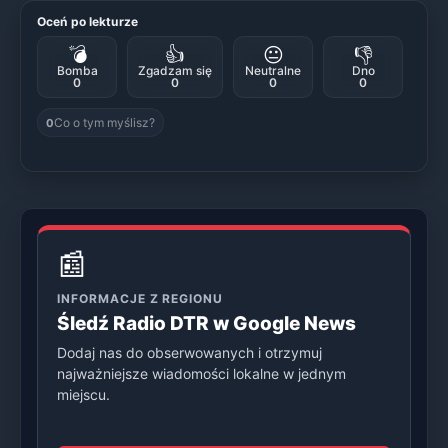
Oceń po lekturze
💣
👍
😐
👎
Bomba
Zgadzam się
Neutralne
Dno
0
0
0
0
Co o tym myślisz?
0
📰
INFORMACJE Z REGIONU
Śledź Radio DTR w Google News
Dodaj nas do obserwowanych i otrzymuj
najważniejsze wiadomości lokalne w jednym
miejscu.