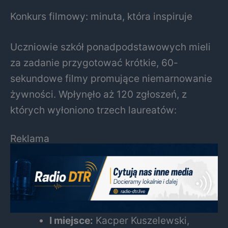
Konkurs filmowy: minuta, która inspiruje
Uczniowie szkół ponadpodstawowych mieli
za zadanie przygotować krótkie, 60-
sekundowe filmy promujące niemarnowanie
żywności. Wpłynęło aż 120 zgłoszeń, z
których wyłoniono trzech laureatów:
Reklama
I miejsce:
Kacper Kuszelewski,