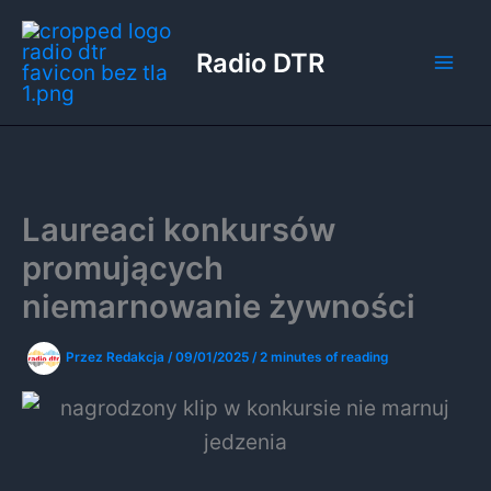
Przejdź
do
Radio DTR
treści
Laureaci konkursów
promujących
niemarnowanie żywności
Przez
Redakcja
/
09/01/2025
/
2 minutes of reading