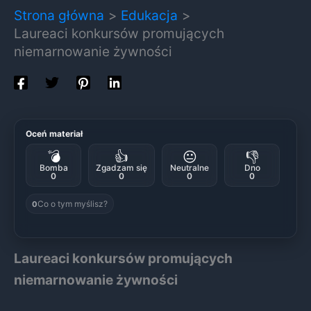
Strona główna
Edukacja
Laureaci konkursów promujących
niemarnowanie żywności
Oceń materiał
💣
👍
😐
👎
Bomba
Zgadzam się
Neutralne
Dno
0
0
0
0
Co o tym myślisz?
0
Laureaci konkursów promujących
niemarnowanie żywności