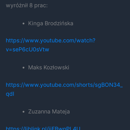
wyróżnił 8 prac:
Kinga Brodzińska
https://www.youtube.com/watch?
v=seP6cU0sVtw
Maks Kozłowski
https://www.youtube.com/shorts/sgBON34_
qdI
Zuzanna Mateja
https://liblink.pl/iiFBwnPL4U