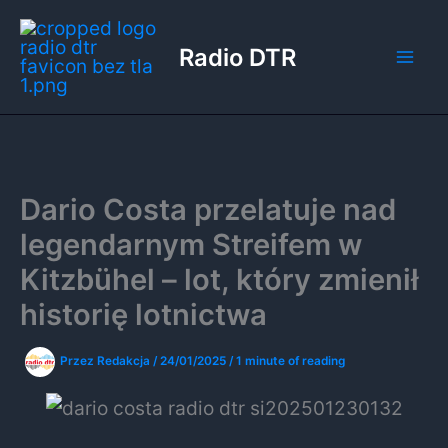
Przejdź
do
Radio DTR
treści
Dario Costa przelatuje nad
legendarnym Streifem w
Kitzbühel – lot, który zmienił
historię lotnictwa
Przez
Redakcja
/
24/01/2025
/
1 minute of reading