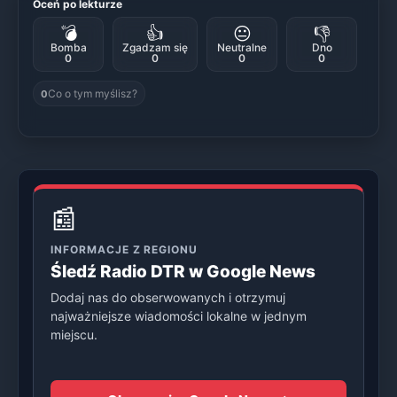
Oceń po lekturze
💣
👍
😐
👎
Bomba
Zgadzam się
Neutralne
Dno
0
0
0
0
Co o tym myślisz?
0
📰
INFORMACJE Z REGIONU
Śledź Radio DTR w Google News
Dodaj nas do obserwowanych i otrzymuj
najważniejsze wiadomości lokalne w jednym
miejscu.