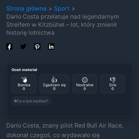
Strona główna
Sport
Dario Costa przelatuje nad legendarnym
Streifem w Kitzbühel – lot, który zmienił
historię lotnictwa
Oceń materiał
💣
👍
😐
👎
Bomba
Zgadzam się
Neutralne
Dno
0
0
0
0
Co o tym myślisz?
0
Dario Costa, znany pilot Red Bull Air Race,
dokonał czegoś, co wydawało się