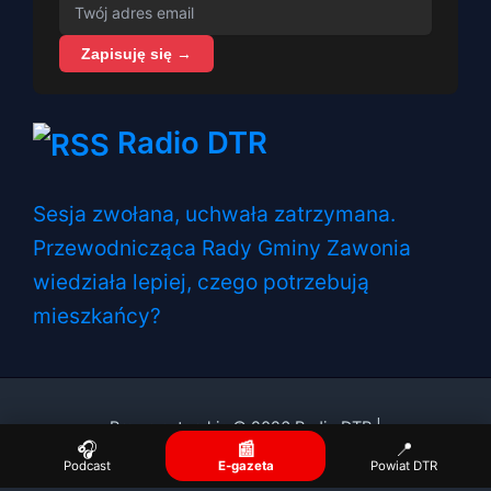
Zapisuję się →
Radio DTR
Sesja zwołana, uchwała zatrzymana.
Przewodnicząca Rady Gminy Zawonia
wiedziała lepiej, czego potrzebują
mieszkańcy?
Prawa autorskie © 2026 Radio DTR |
🎧
📰
📍
Podcast
E-gazeta
Powiat DTR