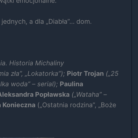
 wątki emocjonalne.
jednych, a dla „Diabła”… dom.
a. Historia Michaliny
omia zła”, „Lokatorka”);
Piotr Trojan
(„25
lka woda” – serial);
Paulina
Aleksandra Popławska
(„Wataha” –
 Konieczna
(„Ostatnia rodzina”, „Boże