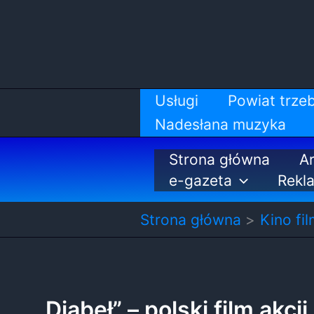
Przejdź
do
treści
Usługi
Powiat trzeb
Nadesłana muzyka
Strona główna
Ar
e-gazeta
Rekl
Strona główna
Kino fil
„Diabeł” – polski film akc