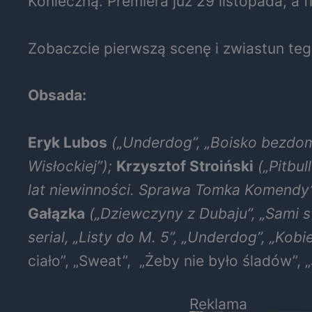
Konieczną. Premiera już 29 listopada, a 
Zobaczcie pierwszą scenę i zwiastun teg
Obsada:
Eryk Lubos
(„Underdog”, „Boisko bezdomn
Wisłockiej”);
Krzysztof Stroiński
(„Pitbul
lat niewinności. Sprawa Tomka Komendy”, 
Gałązka
(„Dziewczyny z Dubaju”, „Sami sw
serial, „Listy do M. 5”, „Underdog”, „Kobie
ciało”, „Sweat”, „Żeby nie było śladów”, 
Reklama