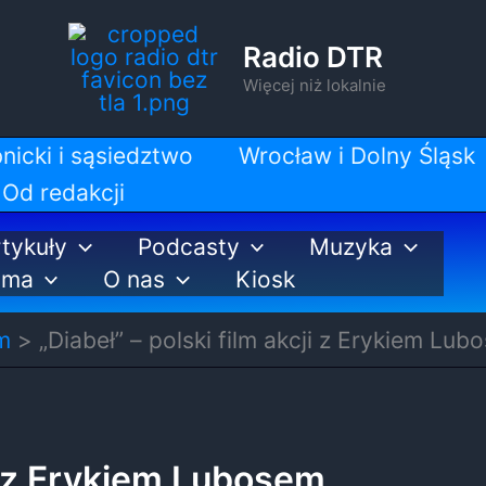
Radio DTR
Więcej niż lokalnie
nicki i sąsiedztwo
Wrocław i Dolny Śląsk
Od redakcji
tykuły
Podcasty
Muzyka
ama
O nas
Kiosk
m
„Diabeł” – polski film akcji z Erykiem Lub
ji z Erykiem Lubosem