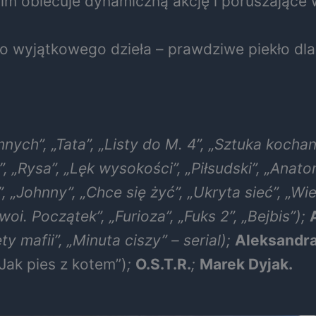
film obiecuje dynamiczną akcję i poruszające
o wyjątkowego dzieła – prawdziwe piekło dla 
ych”, „Tata”, „Listy do M. 4”, „Sztuka kochani
l”, „Rysa”, „Lęk wysokości”, „Piłsudski”, „Anat
„Johnny”, „Chce się żyć”, „Ukryta sieć”, „Wie
oi. Początek”, „Furioza”, „Fuks 2”, „Bejbis”);
ty mafii”, „Minuta ciszy” – serial);
Aleksandra
„Jak pies z kotem”)
;
O.S.T.R.
;
Marek Dyjak.