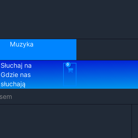
Muzyka
Słuchaj na
Gdzie nas
słuchają
osem