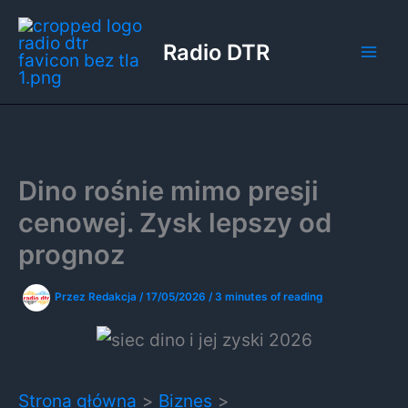
Przejdź
do
Radio DTR
treści
Dino rośnie mimo presji
cenowej. Zysk lepszy od
prognoz
Przez
Redakcja
/
17/05/2026
/
3 minutes of reading
Strona główna
Biznes