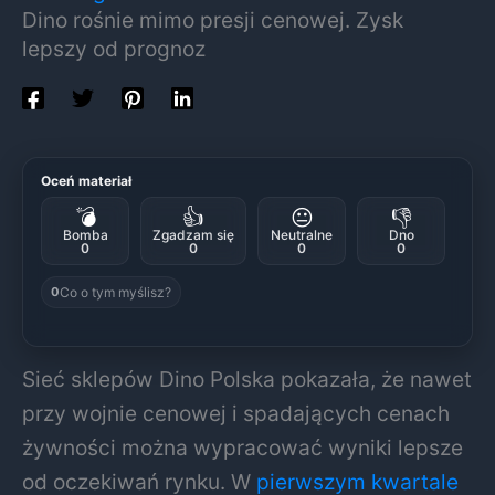
Dino rośnie mimo presji cenowej. Zysk
lepszy od prognoz
Oceń materiał
💣
👍
😐
👎
Bomba
Zgadzam się
Neutralne
Dno
0
0
0
0
Co o tym myślisz?
0
Sieć sklepów
Dino Polska
pokazała, że nawet
przy wojnie cenowej i spadających cenach
żywności można wypracować wyniki lepsze
od oczekiwań rynku. W
pierwszym kwartale