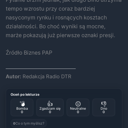
tempo wzrostu przy coraz bardziej
nasyconym rynku i rosnących kosztach
działalności. Bo choć wyniki są mocne,
marże pokazują już pierwsze oznaki presji.
Źródło Biznes PAP
Autor:
Redakcja Radio DTR
Oceń po lekturze
💣
👍
😐
👎
Bomba
Zgadzam się
Neutralne
Dno
0
0
0
0
Co o tym myślisz?
0