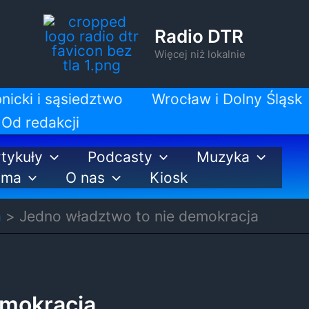
Radio DTR
Więcej niż lokalnie
nicki i sąsiedztwo
Wrocław i Dolny Śląsk
Od redakcji
tykuły
Podcasty
Muzyka
ama
O nas
Kiosk
a
Jedno władztwo to nie demokracja
emokracja