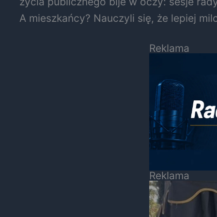
życia publicznego bije w oczy: sesje ra
A mieszkańcy? Nauczyli się, że lepiej mil
Reklama
Reklama