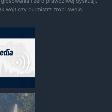
 głosowania i zero prawdziwej dyskusji.
tak wójt czy burmistrz zrobi swoje.