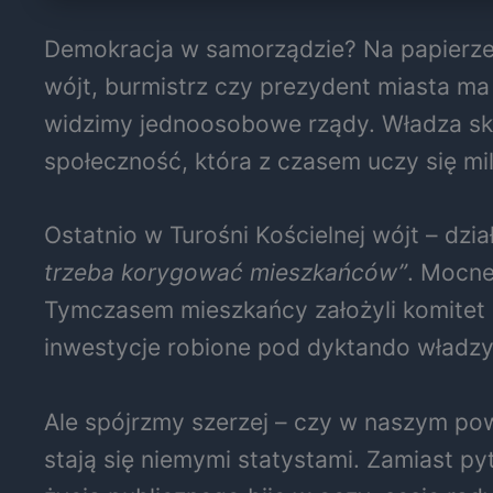
Demokracja w samorządzie? Na papierze 
wójt, burmistrz czy prezydent miasta ma s
widzimy jednoosobowe rządy. Władza sku
społeczność, która z czasem uczy się mil
Ostatnio w Turośni Kościelnej wójt – dzia
trzeba korygować mieszkańców”
. Mocne
Tymczasem mieszkańcy założyli komitet r
inwestycje robione pod dyktando władzy 
Ale spójrzmy szerzej – czy w naszym pow
stają się niemymi statystami. Zamiast pyta