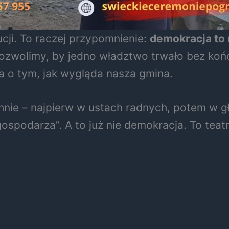
cji. To raczej przypomnienie:
demokracja to 
ozwolimy, by jedno władztwo trwało bez końc
 o tym, jak wygląda nasza gmina.
hnie – najpierw w ustach radnych, potem w gł
gospodarza”. A to już nie demokracja. To teat