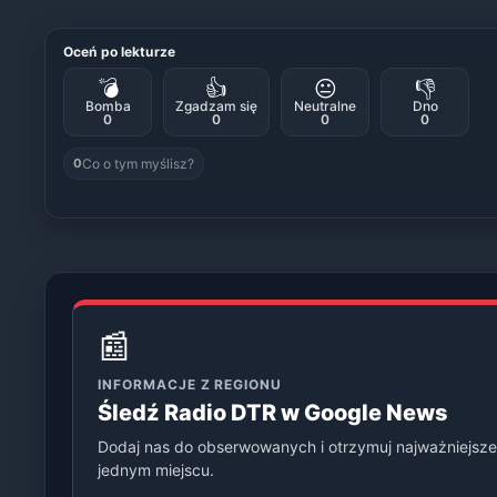
Oceń po lekturze
💣
👍
😐
👎
Bomba
Zgadzam się
Neutralne
Dno
0
0
0
0
Co o tym myślisz?
0
📰
INFORMACJE Z REGIONU
Śledź Radio DTR w Google News
Dodaj nas do obserwowanych i otrzymuj najważniejsze
jednym miejscu.