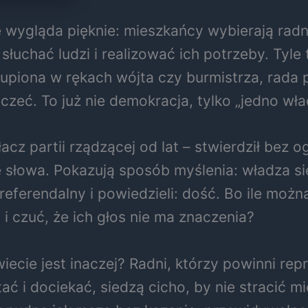
wygląda pięknie: mieszkańcy wybierają radny
łuchać ludzi i realizować ich potrzeby. Tyle 
piona w rękach wójta czy burmistrza, rada p
czeć. To już nie demokracja, tylko „jedno wł
łacz partii rządzącej od lat – stwierdził bez 
 słowa. Pokazują sposób myślenia: władza się
eferendalny i powiedzieli: dość. Bo ile możn
i czuć, że ich głos nie ma znaczenia?
iecie jest inaczej? Radni, którzy powinni r
ć i dociekać, siedzą cicho, by nie stracić mie