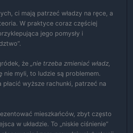
ch, ci mają patrzeć władzy na ręce, a
teoria. W praktyce coraz częściej
rzyklepująca jego pomysły i
adztwo”.
ogródek, że
„nie trzeba zmieniać władz,
 nie myli, to ludzie są problemem.
a płacić wyższe rachunki, patrzeć na
eprezentować mieszkańców, zbyt często
jsca w układzie. To „niskie ciśnienie”