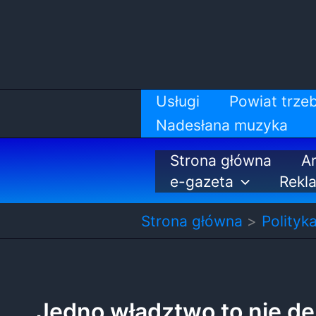
Przejdź
do
treści
Usługi
Powiat trzeb
Nadesłana muzyka
Strona główna
Ar
e-gazeta
Rekl
Strona główna
Polityk
Jedno władztwo to nie d