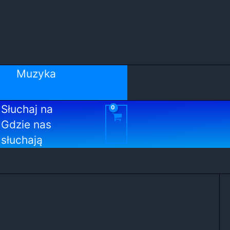
Muzyka
Słuchaj na
Gdzie nas
słuchają