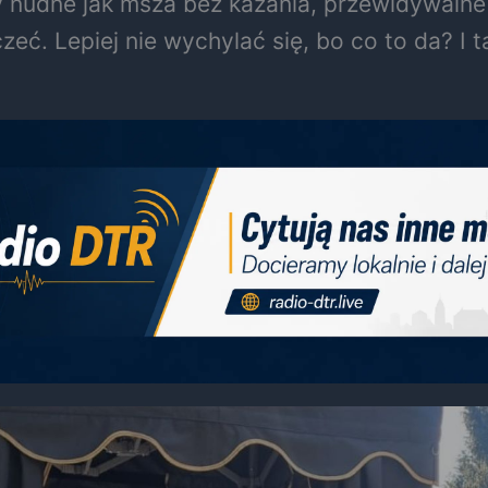
dy nudne jak msza bez kazania, przewidywalne
czeć. Lepiej nie wychylać się, bo co to da? I 