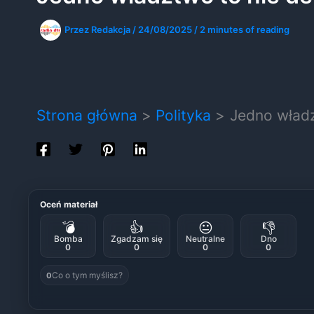
Przez
Redakcja
/
24/08/2025
/
2 minutes of reading
Strona główna
Polityka
Jedno władz
Oceń materiał
💣
👍
😐
👎
Bomba
Zgadzam się
Neutralne
Dno
0
0
0
0
Co o tym myślisz?
0