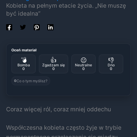
Kobieta na pełnym etacie życia. „Nie muszę
być idealna”
Oceń materiał
💣
👍
😐
👎
Bomba
Zgadzam się
Neutralne
Dno
0
0
0
0
Co o tym myślisz?
0
Coraz więcej ról, coraz mniej oddechu
Współczesna kobieta często żyje w trybie