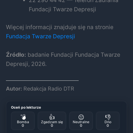
22 290 44 42 — Telefon Zaufania
Fundacji Twarze Depresji
Więcej informacji znajduje się na stronie
Fundacja Twarze Depresji
Źródło:
badanie Fundacji
Fundacja Twarze
Depresji
, 2026.
Autor:
Redakcja Radio DTR
Oceń po lekturze
💣
👍
😐
👎
Bomba
Zgadzam się
Neutralne
Dno
0
0
0
0