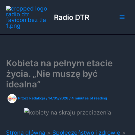
Przejdź
do
Radio DTR
treści
Kobieta na pełnym etacie
życia. „Nie muszę być
idealna”
Przez
Redakcja
/
14/05/2026
/
4 minutes of reading
Strona główna
Społeczeństwo i zdrowie