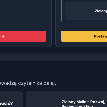
Zielon
s →
Postaw
owadzą czytelnika dalej.
Zielony Malin – Rozwój,
kować?
Bezpieczeństwo,