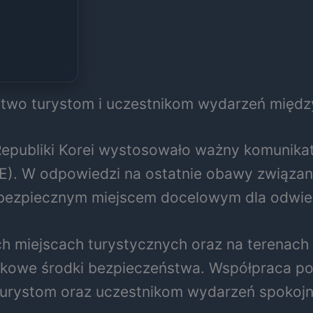
stwo turystom i uczestnikom wydarzeń międ
ki Republiki Korei wystosowało ważny komuni
E). W odpowiedzi na ostatnie obawy związane
i bezpiecznym miejscem docelowym dla odwie
h miejscach turystycznych oraz na terenach
we środki bezpieczeństwa. Współpraca pom
urystom oraz uczestnikom wydarzeń spokojn