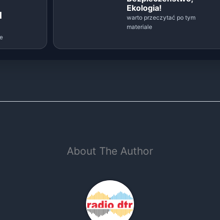
Ekologia!
d
warto przeczytać po tym
materiale
le
About The Author