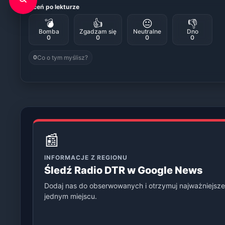
Oceń po lekturze
💣
👍
😐
👎
Bomba
Zgadzam się
Neutralne
Dno
0
0
0
0
Co o tym myślisz?
0
📰
INFORMACJE Z REGIONU
Śledź Radio DTR w Google News
Dodaj nas do obserwowanych i otrzymuj najważniejsze
jednym miejscu.