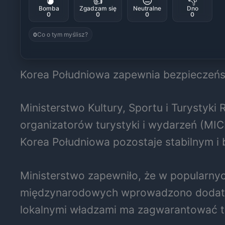
💣
👍
😐
👎
Bomba
Zgadzam się
Neutralne
Dno
0
0
0
0
Co o tym myślisz?
0
Korea Południowa zapewnia bezpieczeń
Ministerstwo Kultury, Sportu i Turysty
organizatorów turystyki i wydarzeń (MIC
Korea Południowa pozostaje stabilnym 
Ministerstwo zapewniło, że w popularnyc
międzynarodowych wprowadzono dodatko
lokalnymi władzami ma zagwarantować t