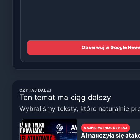
Obserwuj w Google New
CZYTAJ DALEJ
Ten temat ma ciąg dalszy
Wybraliśmy teksty, które naturalnie pr
NAJPIERW PRZECZYTAJ
AI nauczyła się ata