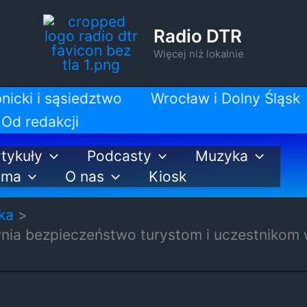
Radio DTR
Więcej niż lokalnie
nicki i sąsiedztwo
Wrocław i Dolny Śląsk
Od redakcji
tykuły
Podcasty
Muzyka
ama
O nas
Kiosk
ka
nia bezpieczeństwo turystom i uczestnikom