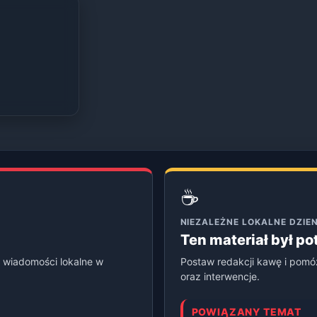
☕
NIEZALEŻNE LOKALNE DZI
Ten materiał był p
 wiadomości lokalne w
Postaw redakcji kawę i pomó
oraz interwencje.
POWIĄZANY TEMAT