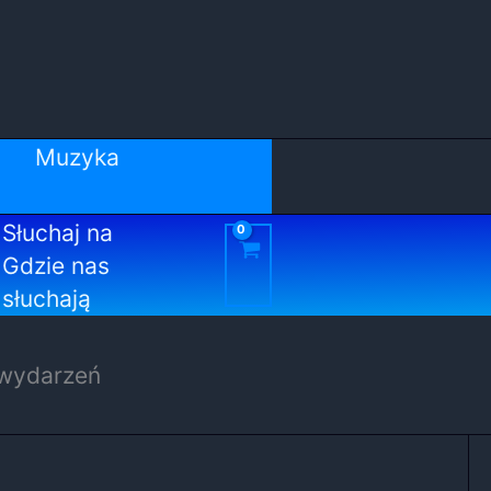
Muzyka
Słuchaj na
Gdzie nas
słuchają
 wydarzeń