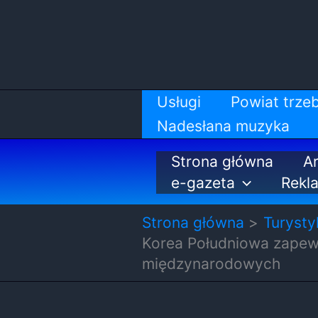
Przejdź
do
treści
Usługi
Powiat trzeb
Nadesłana muzyka
Strona główna
Ar
e-gazeta
Rekl
Strona główna
Turysty
Korea Południowa zapew
międzynarodowych