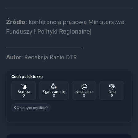
Źródło:
konferencja prasowa Ministerstwa
Funduszy i Polityki Regionalnej
Autor:
Redakcja Radio DTR
Oceń po lekturze
💣
👍
😐
👎
Bomba
Zgadzam się
Neutralne
Dno
0
0
0
0
Co o tym myślisz?
0