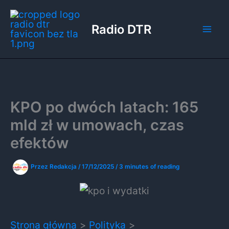
Przejdź
do
Radio DTR
treści
KPO po dwóch latach: 165
mld zł w umowach, czas
efektów
Przez
Redakcja
/
17/12/2025
/
3 minutes of reading
Strona główna
Polityka