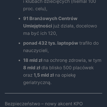
i klubach dziecięcych (niemal 100
proc. celu),
91 Branżowych Centrów
Umiejętności
już działa, docelowo
ma być ich 120,
ponad 432 tys. laptopów
trafiło do
nauczycieli,
18 mld zł
na ochronę zdrowia, w tym
8 mld zł
dla blisko 500 placówek
oraz
1,5 mld zł
na opiekę
geriatryczną.
Bezpieczeństwo – nowy akcent KPO