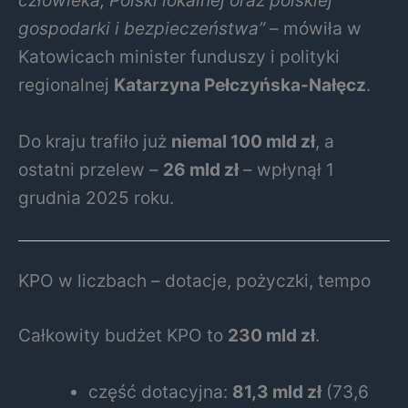
człowieka, Polski lokalnej oraz polskiej
gospodarki i bezpieczeństwa”
– mówiła w
Katowicach minister funduszy i polityki
regionalnej
Katarzyna Pełczyńska-Nałęcz
.
Do kraju trafiło już
niemal 100 mld zł
, a
ostatni przelew –
26 mld zł
– wpłynął 1
grudnia 2025 roku.
KPO w liczbach – dotacje, pożyczki, tempo
Całkowity budżet KPO to
230 mld zł
.
część dotacyjna:
81,3 mld zł
(73,6