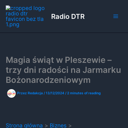
Przejdź
do
Radio DTR
treści
Magia świąt w Pleszewie –
trzy dni radości na Jarmarku
Bożonarodzeniowym
Przez
Redakcja
/
13/12/2024
/
2 minutes of reading
Strona główna
Biznes