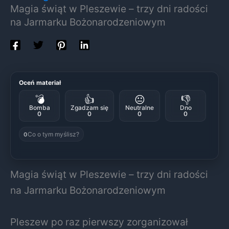
Magia świąt w Pleszewie – trzy dni radości
na Jarmarku Bożonarodzeniowym
Oceń materiał
💣
👍
😐
👎
Bomba
Zgadzam się
Neutralne
Dno
0
0
0
0
Co o tym myślisz?
0
Magia świąt w Pleszewie – trzy dni radości
na Jarmarku Bożonarodzeniowym
Pleszew po raz pierwszy zorganizował