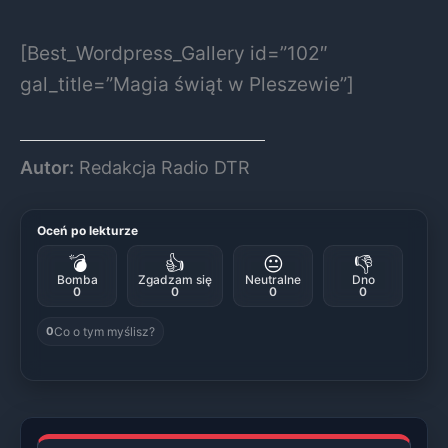
[Best_Wordpress_Gallery id=”102″
gal_title=”Magia świąt w Pleszewie”]
Autor:
Redakcja Radio DTR
Oceń po lekturze
💣
👍
😐
👎
Bomba
Zgadzam się
Neutralne
Dno
0
0
0
0
Co o tym myślisz?
0