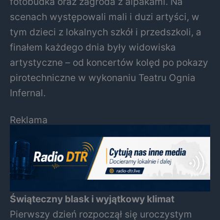
fotobudka oraz zagroda z alpakami. Na
scenach występowali mali i duzi artyści, w
tym dzieci z lokalnych szkół i przedszkoli, a
finałem każdego dnia były widowiska
artystyczne – od koncertów kolęd po pokazy
pirotechniczne w wykonaniu Teatru Ognia
Infernal.
Reklama
Świąteczny blask i wyjątkowy klimat
Pierwszy dzień rozpoczął się uroczystym