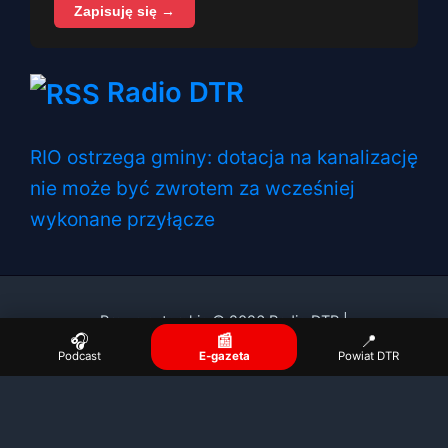
Zapisuję się →
Radio DTR
RIO ostrzega gminy: dotacja na kanalizację
nie może być zwrotem za wcześniej
wykonane przyłącze
Prawa autorskie © 2026 Radio DTR |
🎧
📰
📍
Podcast
E-gazeta
Powiat DTR