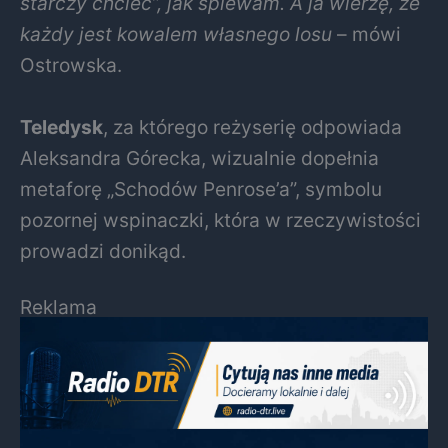
starczy chcieć”, jak śpiewam. A ja wierzę, że
każdy jest kowalem własnego losu
– mówi
Ostrowska.
Teledysk
, za którego reżyserię odpowiada
Aleksandra Górecka, wizualnie dopełnia
metaforę „Schodów Penrose’a”, symbolu
pozornej wspinaczki, która w rzeczywistości
prowadzi donikąd.
Reklama