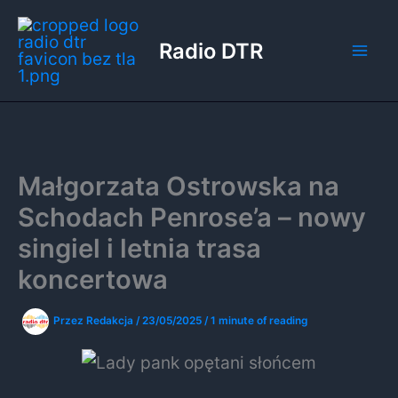
Przejdź
do
Radio DTR
treści
Małgorzata Ostrowska na
Schodach Penrose’a – nowy
singiel i letnia trasa
koncertowa
Przez
Redakcja
/
23/05/2025
/
1 minute of reading