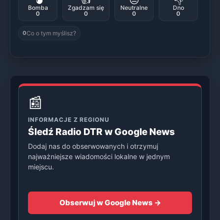
Bomba
Zgadzam się
Neutralne
Dno
0
0
0
0
Co o tym myślisz?
0
📰
INFORMACJE Z REGIONU
Śledź Radio DTR w Google News
Dodaj nas do obserwowanych i otrzymuj
najważniejsze wiadomości lokalne w jednym
miejscu.
Obserwuj w Google News →