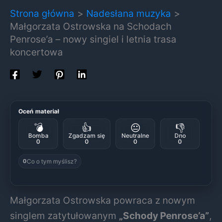
Strona główna
Nadesłana muzyka
Małgorzata Ostrowska na Schodach
Penrose’a – nowy singiel i letnia trasa
koncertowa
Oceń materiał
💣
👍
😐
👎
Bomba
Zgadzam się
Neutralne
Dno
0
0
0
0
Co o tym myślisz?
0
Małgorzata Ostrowska powraca z nowym
singlem zatytułowanym
„Schody Penrose’a”
,