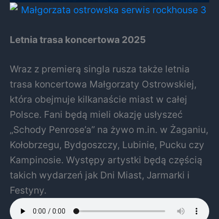
Letnia trasa koncertowa 2025
Wraz z premierą singla rusza także letnia
trasa koncertowa Małgorzaty Ostrowskiej,
która obejmuje kilkanaście miast w całej
Polsce. Fani będą mieli okazję usłyszeć
„Schody Penrose’a” na żywo m.in. w Żaganiu,
Kołobrzegu, Bydgoszczy, Lubinie, Pucku czy
Kampinosie. Występy artystki będą częścią
takich wydarzeń jak Dni Miast, Jarmarki i
Festyny.