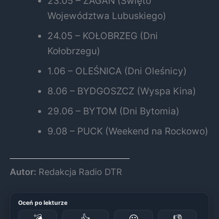
23.05 – ŻAGAŃ (Święto
Województwa Lubuskiego)
24.05 – KOŁOBRZEG (Dni
Kołobrzegu)
1.06 – OLEŚNICA (Dni Oleśnicy)
8.06 – BYDGOSZCZ (Wyspa Kina)
29.06 – BYTOM (Dni Bytomia)
9.08 – PUCK (Weekend na Rockowo)
Autor:
Redakcja Radio DTR
Oceń po lekturze
💣
👍
😐
👎