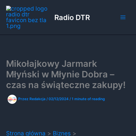
Przejdź
do
Radio DTR
treści
Mikołajkowy Jarmark
Młyński w Młynie Dobra –
czas na świąteczne zakupy!
Przez
Redakcja
/
02/12/2024
/
1 minute of reading
Strona główna
Biznes