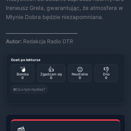
Ireneusz Grela, gwarantując, że atmosfera w
Młynie Dobra będzie niezapomniana.
Autor:
Redakcja Radio DTR
Oceń po lekturze
💣
👍
😐
👎
Bomba
Zgadzam się
Neutralne
Dno
0
0
0
0
Co o tym myślisz?
0
📰