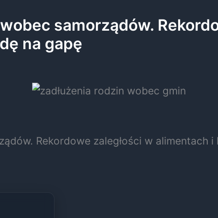
w wobec samorządów. Rekordo
zdę na gapę
ądów. Rekordowe zaległości w alimentach i 