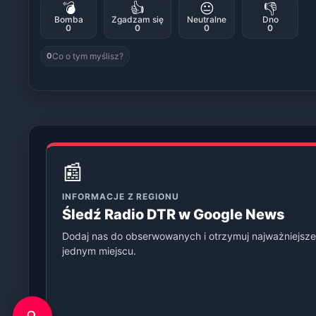
💣
👍
😐
👎
Bomba
Zgadzam się
Neutralne
Dno
0
0
0
0
Co o tym myślisz?
0
📰
INFORMACJE Z REGIONU
Śledź Radio DTR w Google News
Dodaj nas do obserwowanych i otrzymuj najważniejsze
jednym miejscu.