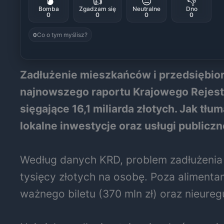
💣
👍
😐
👎
Bomba
Zgadzam się
Neutralne
Dno
0
0
0
0
Co o tym myślisz?
0
Zadłużenie mieszkańców i przedsiębior
najnowszego raportu Krajowego Rejestr
sięgające 16,1 miliarda złotych. Jak tł
lokalne inwestycje oraz usługi publicz
Według danych KRD, problem zadłużenia d
tysięcy złotych na osobę. Poza alimenta
ważnego biletu (370 mln zł) oraz nieure