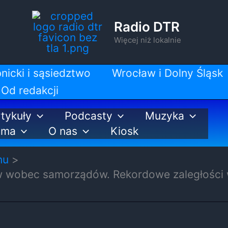
Radio DTR
Więcej niż lokalnie
nicki i sąsiedztwo
Wrocław i Dolny Śląsk
Od redakcji
tykuły
Podcasty
Muzyka
ama
O nas
Kiosk
nu
w wobec samorządów. Rekordowe zaległości w