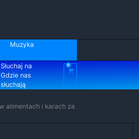
Muzyka
Słuchaj na
Gdzie nas
słuchają
 alimentach i karach za