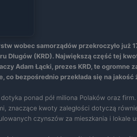
stw wobec samorządów przekroczyło już 17,5
u Długów (KRD). Największą część tej kwot
umaczy Adam Łącki, prezes KRD, te ogromne z
ne, co bezpośrednio przekłada się na jakość
otyka ponad pół miliona Polaków oraz firm. 
mi, znaczące kwoty zaległości dotyczą równi
gulowanych czynszów za mieszkania i lokale 