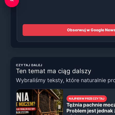
Obserwuj w Google New
CZYTAJ DALEJ
Ten temat ma ciąg dalszy
Wybraliśmy teksty, które naturalnie pr
NAJPIERW PRZECZYTAJ
Tężnia pachnie moc
Problem jest jednak