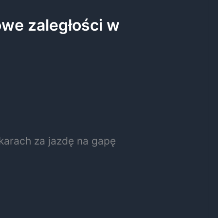
we zaległości w
karach za jazdę na gapę