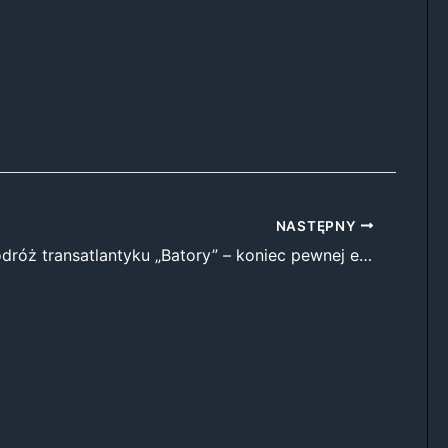
NASTĘPNY
Ostatnia podróż transatlantyku „Batory” – koniec pewnej epoki