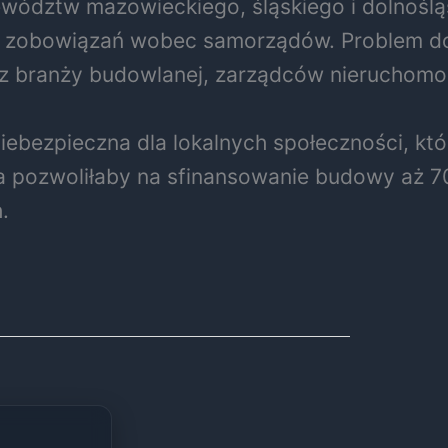
wództw mazowieckiego, śląskiego i dolnośląs
h zobowiązań wobec samorządów. Problem dot
 z branży budowlanej, zarządców nieruchomoś
 niebezpieczna dla lokalnych społeczności, kt
 pozwoliłaby na sfinansowanie budowy aż 70
.