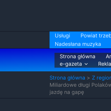
Przejdź
do
treści
Usługi
Powiat trzeb
Nadesłana muzyka
Strona główna
Ar
e-gazeta
Rekl
Strona główna
Z regio
Miliardowe długi Polakó
jazdę na gapę