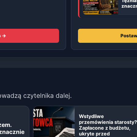
Tężnia
znaczn
s →
Postaw
owadzą czytelnika dalej.
Wstydliwe
przemówienia starosty?
zem.
Zapłacone z budżetu,
 znacznie
ukryte przed