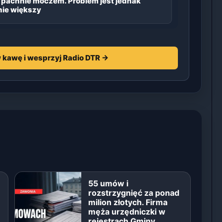
 pachnie moczem. Problem jest jednak
ie większy
 kawę i wesprzyj Radio DTR →
55 umów i
rozstrzygnięć za ponad
milion złotych. Firma
męża urzędniczki w
rejestrach Gminy