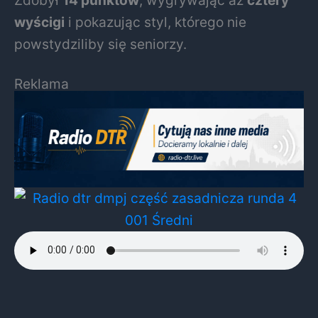
Zdobył
14 punktów
, wygrywając aż
cztery
wyścigi
i pokazując styl, którego nie
powstydziliby się seniorzy.
Reklama