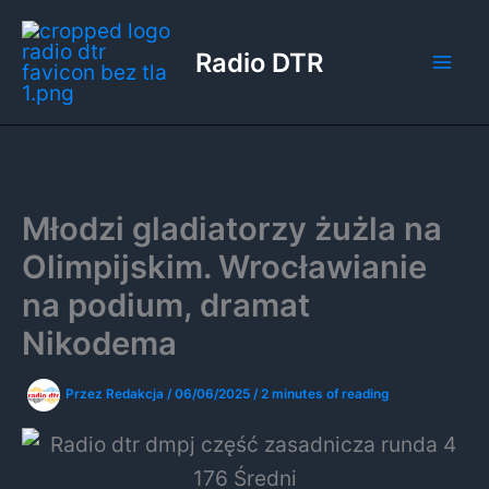
Przejdź
do
Radio DTR
treści
Młodzi gladiatorzy żużla na
Olimpijskim. Wrocławianie
na podium, dramat
Nikodema
Przez
Redakcja
/
06/06/2025
/
2 minutes of reading