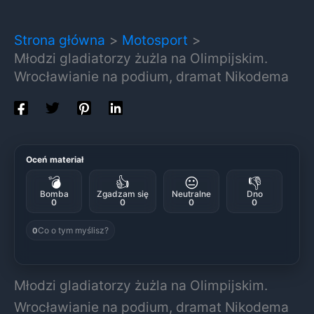
Strona główna
Motosport
Młodzi gladiatorzy żużla na Olimpijskim.
Wrocławianie na podium, dramat Nikodema
Oceń materiał
💣
👍
😐
👎
Bomba
Zgadzam się
Neutralne
Dno
0
0
0
0
Co o tym myślisz?
0
Młodzi gladiatorzy żużla na Olimpijskim.
Wrocławianie na podium, dramat Nikodema