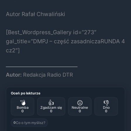
Autor Rafał Chwaliński
[Best_Wordpress_Gallery id=”273″
gal_title=”DMPJ – część zasadniczaRUNDA 4
cz2″]
Autor:
Redakcja Radio DTR
Oceń po lekturze
💣
👍
😐
👎
Bomba
Zgadzam się
Neutralne
Dno
0
0
0
0
Co o tym myślisz?
0