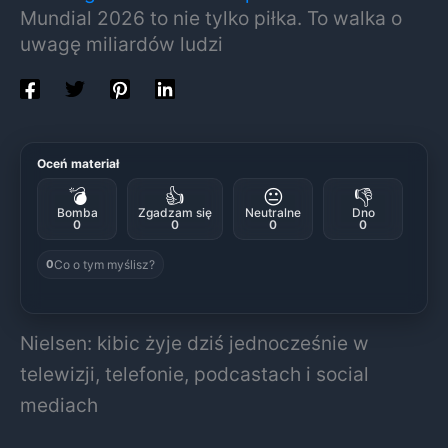
Mundial 2026 to nie tylko piłka. To walka o
uwagę miliardów ludzi
Oceń materiał
💣
👍
😐
👎
Bomba
Zgadzam się
Neutralne
Dno
0
0
0
0
Co o tym myślisz?
0
Nielsen: kibic żyje dziś jednocześnie w
telewizji, telefonie, podcastach i social
mediach