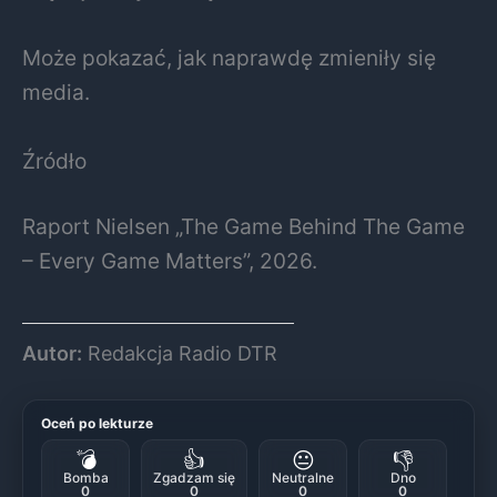
Może pokazać, jak naprawdę zmieniły się
media.
Źródło
Raport Nielsen „The Game Behind The Game
– Every Game Matters”, 2026.
Autor:
Redakcja Radio DTR
Oceń po lekturze
💣
👍
😐
👎
Bomba
Zgadzam się
Neutralne
Dno
0
0
0
0