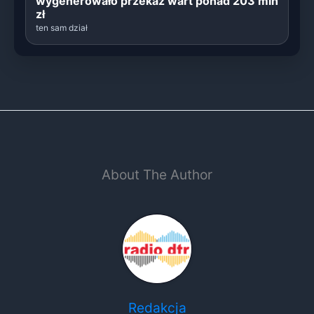
wygenerowało przekaz wart ponad 203 mln
zł
ten sam dział
About The Author
Redakcja