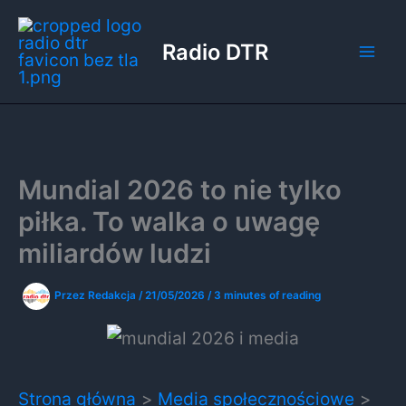
Przejdź
do
Radio DTR
treści
Mundial 2026 to nie tylko
piłka. To walka o uwagę
miliardów ludzi
Przez
Redakcja
/
21/05/2026
/
3 minutes of reading
Strona główna
Media społecznościowe