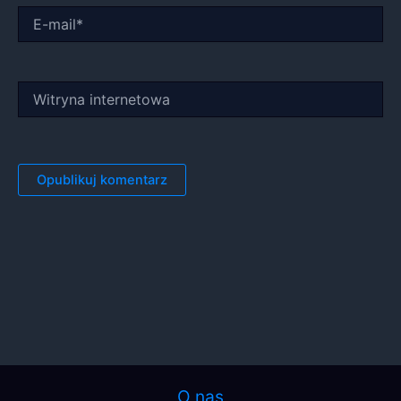
E-
mail*
Witryna
internetowa
O nas