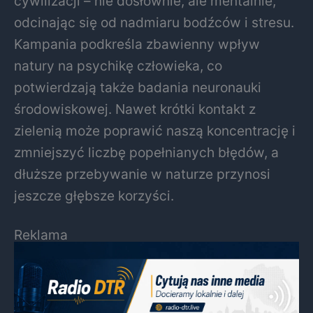
cywilizacji – nie dosłownie, ale mentalnie,
odcinając się od nadmiaru bodźców i stresu.
Kampania podkreśla zbawienny wpływ
natury na psychikę człowieka, co
potwierdzają także badania neuronauki
środowiskowej. Nawet krótki kontakt z
zielenią może poprawić naszą koncentrację i
zmniejszyć liczbę popełnianych błędów, a
dłuższe przebywanie w naturze przynosi
jeszcze głębsze korzyści.
Reklama