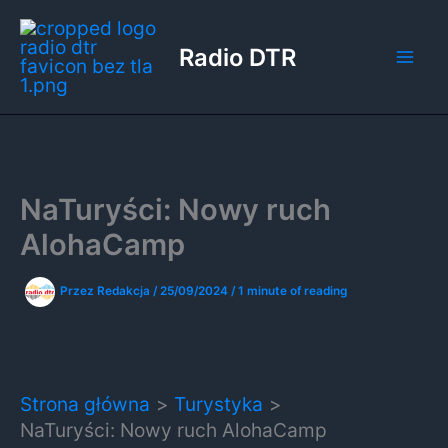
Przejdź
do
Radio DTR
treści
NaTuryści: Nowy ruch
AlohaCamp
Przez
Redakcja
/
25/09/2024
/
1 minute of reading
Strona główna
Turystyka
NaTuryści: Nowy ruch AlohaCamp