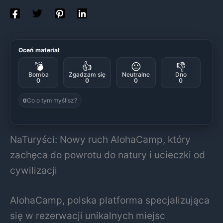
Oceń materiał
💣
👍
😐
👎
Bomba
Zgadzam się
Neutralne
Dno
0
0
0
0
Co o tym myślisz?
0
NaTuryści: Nowy ruch AlohaCamp, który
zachęca do powrotu do natury i ucieczki od
cywilizacji
AlohaCamp, polska platforma specjalizująca
się w rezerwacji unikalnych miejsc