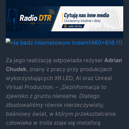
Za jego realizację odpowiada reżyser
Adrian
Chudek
, znany z pracy przy produkcjach
wykorzystujących XR LED, AI oraz Unreal
Virtual Production. –
„Dezinformacja to
zjawisko z gruntu nierealne. Dlatego
zbudowaliśmy równie nierzeczywisty,
baśniowy świat, w którym przekształcenie
człowieka w trolla staje się metaforą