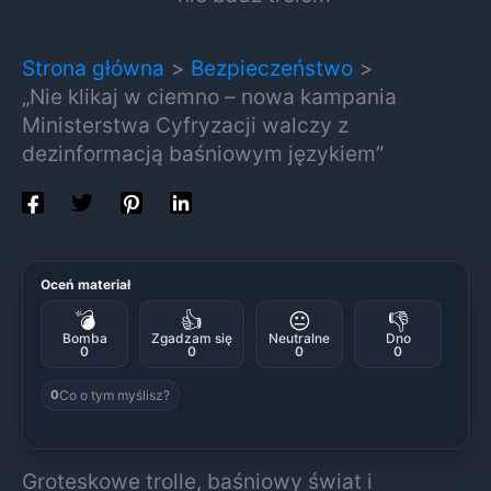
Strona główna
Bezpieczeństwo
„Nie klikaj w ciemno – nowa kampania
Ministerstwa Cyfryzacji walczy z
dezinformacją baśniowym językiem”
Oceń materiał
💣
👍
😐
👎
Bomba
Zgadzam się
Neutralne
Dno
0
0
0
0
Co o tym myślisz?
0
Groteskowe trolle, baśniowy świat i