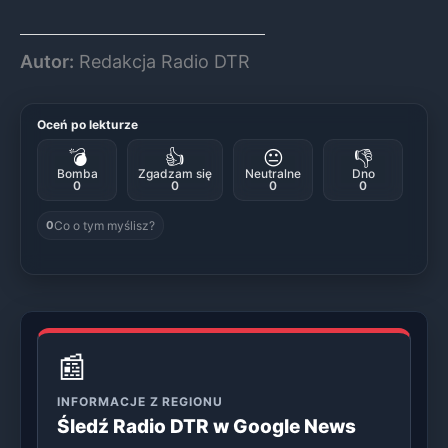
Autor:
Redakcja Radio DTR
Oceń po lekturze
💣
👍
😐
👎
Bomba
Zgadzam się
Neutralne
Dno
0
0
0
0
Co o tym myślisz?
0
📰
INFORMACJE Z REGIONU
Śledź Radio DTR w Google News