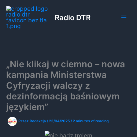
Przejdź
do
Radio DTR
treści
„Nie klikaj w ciemno – nowa
kampania Ministerstwa
Cyfryzacji walczy z
dezinformacją baśniowym
językiem”
Przez
Redakcja
/
23/04/2025
/
2 minutes of reading