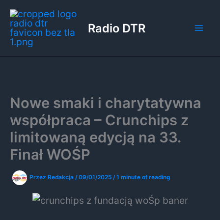
Przejdź
do
Radio DTR
treści
Nowe smaki i charytatywna
współpraca – Crunchips z
limitowaną edycją na 33.
Finał WOŚP
Przez
Redakcja
/
09/01/2025
/
1 minute of reading