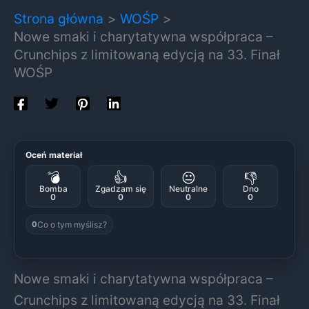
Strona główna
WOŚP
Nowe smaki i charytatywna współpraca –
Crunchips z limitowaną edycją na 33. Finał
WOŚP
Oceń materiał
💣
👍
😐
👎
Bomba
Zgadzam się
Neutralne
Dno
0
0
0
0
Co o tym myślisz?
0
Nowe smaki i charytatywna współpraca –
Crunchips z limitowaną edycją na 33. Finał