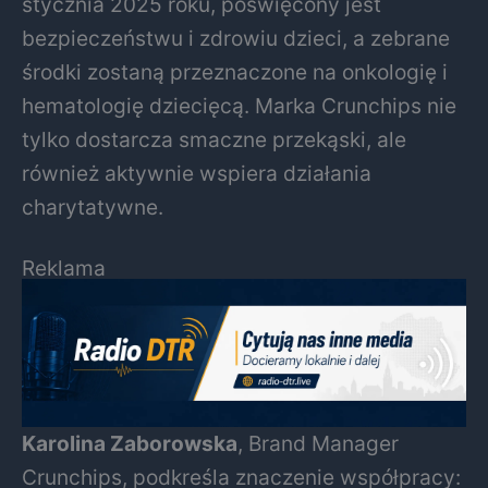
stycznia 2025 roku, poświęcony jest
bezpieczeństwu i zdrowiu dzieci, a zebrane
środki zostaną przeznaczone na onkologię i
hematologię dziecięcą. Marka Crunchips nie
tylko dostarcza smaczne przekąski, ale
również aktywnie wspiera działania
charytatywne.
Reklama
Karolina Zaborowska
, Brand Manager
Crunchips, podkreśla znaczenie współpracy: