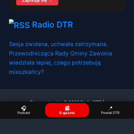
Zapisuję się →
Radio DTR
Sesja zwołana, uchwała zatrzymana.
Przewodnicząca Rady Gminy Zawonia
wiedziała lepiej, czego potrzebują
mieszkańcy?
Prawa autorskie © 2026 Radio DTR |
🎧
📰
📍
Podcast
E-gazeta
Powiat DTR