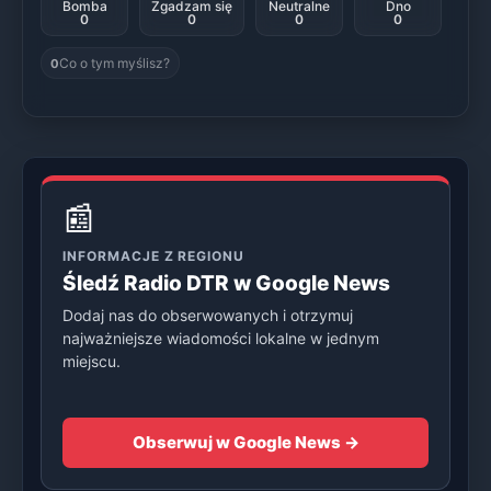
Bomba
Zgadzam się
Neutralne
Dno
0
0
0
0
Co o tym myślisz?
0
📰
INFORMACJE Z REGIONU
Śledź Radio DTR w Google News
Dodaj nas do obserwowanych i otrzymuj
najważniejsze wiadomości lokalne w jednym
miejscu.
Obserwuj w Google News →