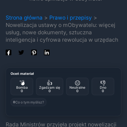
Strona główna
Prawo i przepisy
Nowelizacja ustawy o mObywatelu: więcej
usług, nowe dokumenty, sztuczna
inteligencja i cyfrowa rewolucja w urzędach
Oceń materiał
💣
👍
😐
👎
Bomba
Zgadzam się
Neutralne
Dno
0
0
0
0
Co o tym myślisz?
0
Rada Ministrów przyjęła projekt nowelizacji