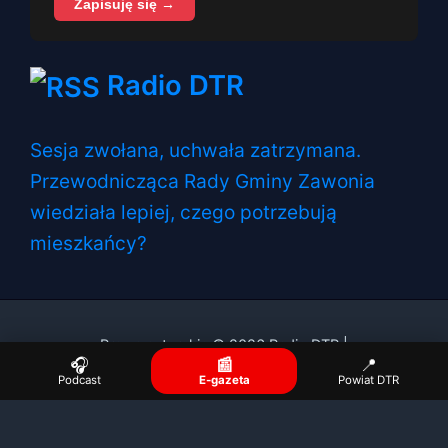
Zapisuję się →
Radio DTR
Sesja zwołana, uchwała zatrzymana.
Przewodnicząca Rady Gminy Zawonia
wiedziała lepiej, czego potrzebują
mieszkańcy?
Prawa autorskie © 2026 Radio DTR |
🎧
📰
📍
Podcast
E-gazeta
Powiat DTR