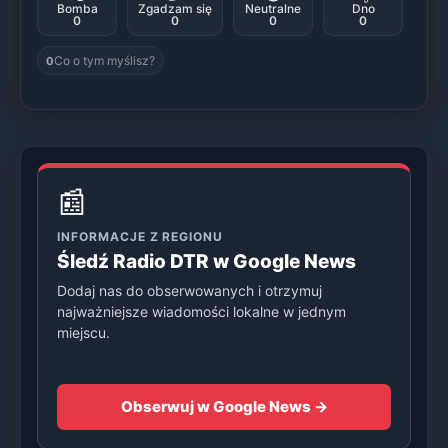
Bomba
Zgadzam się
Neutralne
Dno
0
0
0
0
Co o tym myślisz?
0
📰
INFORMACJE Z REGIONU
Śledź Radio DTR w Google News
Dodaj nas do obserwowanych i otrzymuj
najważniejsze wiadomości lokalne w jednym
miejscu.
Obserwuj w Google News →