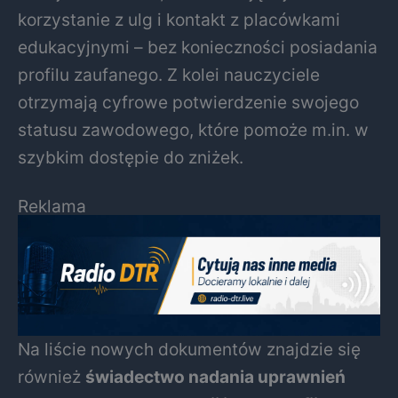
korzystanie z ulg i kontakt z placówkami
edukacyjnymi – bez konieczności posiadania
profilu zaufanego. Z kolei nauczyciele
otrzymają cyfrowe potwierdzenie swojego
statusu zawodowego, które pomoże m.in. w
szybkim dostępie do zniżek.
Reklama
Na liście nowych dokumentów znajdzie się
również
świadectwo nadania uprawnień