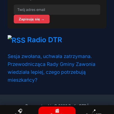
Zapisuję się →
Radio DTR
Sesja zwołana, uchwała zatrzymana.
Przewodnicząca Rady Gminy Zawonia
wiedziała lepiej, czego potrzebują
mieszkańcy?
Prawa autorskie © 2026 Radio DTR |
🎧
📰
📍