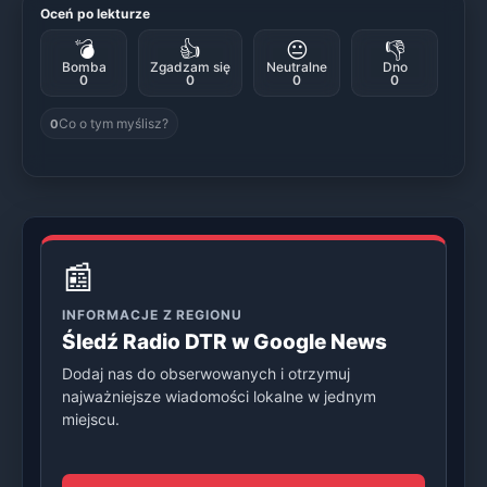
Oceń po lekturze
💣
👍
😐
👎
Bomba
Zgadzam się
Neutralne
Dno
0
0
0
0
Co o tym myślisz?
0
📰
INFORMACJE Z REGIONU
Śledź Radio DTR w Google News
Dodaj nas do obserwowanych i otrzymuj
najważniejsze wiadomości lokalne w jednym
miejscu.