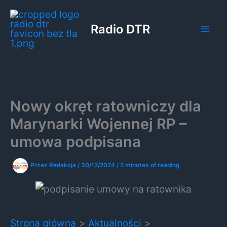
Przejdź
do
Radio DTR
treści
Nowy okręt ratowniczy dla
Marynarki Wojennej RP –
umowa podpisana
Przez
Redakcja
/
30/12/2024
/
2 minutes of reading
Strona główna
Aktualności