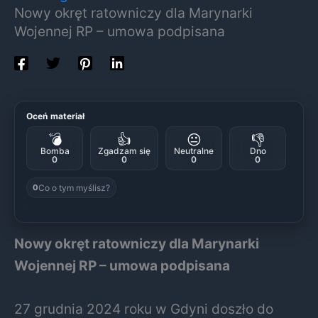
Nowy okręt ratowniczy dla Marynarki
Wojennej RP – umowa podpisana
Oceń materiał
💣
👍
😐
👎
Bomba
Zgadzam się
Neutralne
Dno
0
0
0
0
Co o tym myślisz?
0
Nowy okręt ratowniczy dla Marynarki
Wojennej RP – umowa podpisana
27 grudnia 2024 roku w Gdyni doszło do