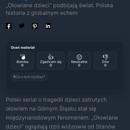
„Ołowiane dzieci” podbijają świat. Polska
historia z globalnym echem
Oceń materiał
💣
👍
😐
👎
Bomba
Zgadzam się
Neutralne
Dno
0
0
0
0
Co o tym myślisz?
0
Polski serial o tragedii dzieci zatrutych
ołowiem na Górnym Śląsku stał się
międzynarodowym fenomenem. „Ołowiane
dzieci” oglądają dziś widzowie od Stanów