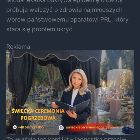
Młoda lekarka odkrywa epidemię ołowicy i
próbuje walczyć o zdrowie najmłodszych –
wbrew państwowemu aparatowi PRL, który
stara się problem ukryć.
Reklama
To właśnie ten konflikt – jednostka przeciw