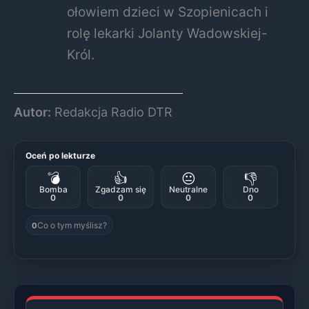
ołowiem dzieci w Szopienicach i
rolę lekarki Jolanty Wadowskiej-
Król.
Autor:
Redakcja Radio DTR
Oceń po lekturze
💣
👍
😐
👎
Bomba
Zgadzam się
Neutralne
Dno
0
0
0
0
Co o tym myślisz?
0