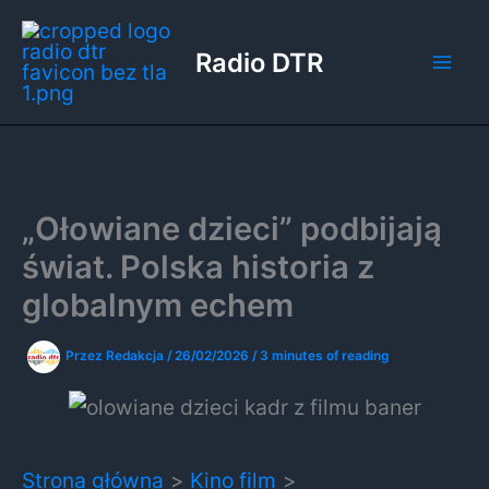
Przejdź
do
Radio DTR
treści
„Ołowiane dzieci” podbijają
świat. Polska historia z
globalnym echem
Przez
Redakcja
/
26/02/2026
/
3 minutes of reading
Strona główna
Kino film