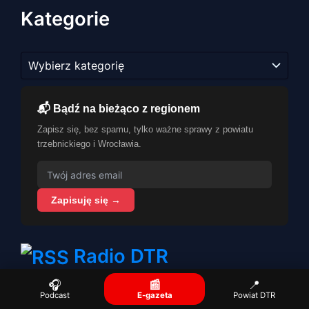
Kategorie
Kategorie
📬 Bądź na bieżąco z regionem
Zapisz się, bez spamu, tylko ważne sprawy z powiatu
trzebnickiego i Wrocławia.
Zapisuję się →
Radio DTR
🎧
📰
📍
Podcast
E-gazeta
Powiat DTR
Budżet się zgadza. Gmina stoi w miejscu