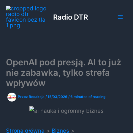
Przejdź
do
Radio DTR
treści
OpenAI pod presją. AI to już
nie zabawka, tylko strefa
wpływów
Przez
Redakcja
/
15/03/2026
/
6 minutes of reading
Strona główna
Biznes