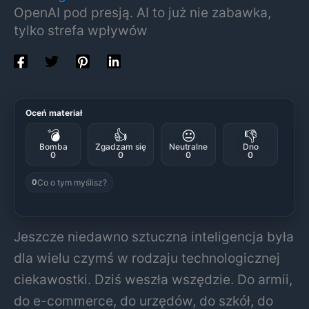
OpenAI pod presją. AI to już nie zabawka,
tylko strefa wpływów
Oceń materiał
💣
👍
😐
👎
Bomba
Zgadzam się
Neutralne
Dno
0
0
0
0
Co o tym myślisz?
0
Jeszcze niedawno sztuczna inteligencja była
dla wielu czymś w rodzaju technologicznej
ciekawostki. Dziś weszła wszędzie. Do armii,
do e-commerce, do urzędów, do szkół, do