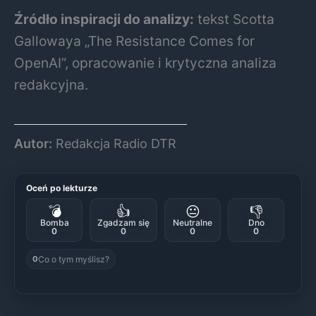
Źródło inspiracji do analizy:
tekst Scotta
Gallowaya „The Resistance Comes for
OpenAI”, opracowanie i krytyczna analiza
redakcyjna.
Autor:
Redakcja Radio DTR
Oceń po lekturze
💣
👍
😐
👎
Bomba
Zgadzam się
Neutralne
Dno
0
0
0
0
Co o tym myślisz?
0